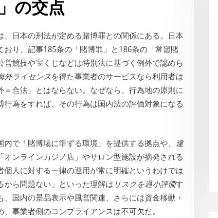
」の交点
は、日本の刑法が定める賭博罪との関係にある。日本
おり、記事185条の「賭博罪」と186条の「常習賭
公営競技や宝くじなどは特別法に基づく例外で認めら
海外ライセンス
を得た事業者のサービスなら利用者は
外＝合法」とはならない。なぜなら、行為地の原則に
博行為をすれば、その行為は国内法の評価対象になる
国内で「賭博場に準ずる環境」を提供する拠点や、
違
「オンラインカジノ店」やサロン型施設が摘発される
者個人に対する一律の運用が常に明確というわけでは
るから問題ない」といった理解は
リスクを過小評価
す
も、国内の景品表示や風営関連、さらには資金移動・
め、事業者側のコンプライアンスは不可欠だ。