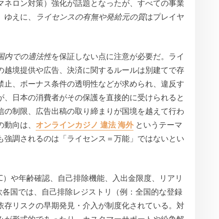
（マネロン対策）強化が話題となったが、すべての事業
。ゆえに、
ライセンスの有無や発給元の質
はプレイヤ
国内での適法性
を保証しない点に注意が必要だ。ライ
の越境提供や広告、決済に関するルールは別建てで存
禁止、ボーナス条件の透明性などが求められ、違反す
が、日本の消費者がその保護を直接的に受けられると
信の制限、広告出稿の取り締まりが国境を越えて行わ
の動向は、
オンラインカジノ 違法 海外
というテーマ
も強調されるのは「ライセンス＝万能」ではないとい
YC）や年齢確認、自己排除機能、入出金限度、リアリ
欧各国では、自己排除レジストリ（例：全国的な登録
依存リスクの早期発見・介入が制度化されている。対