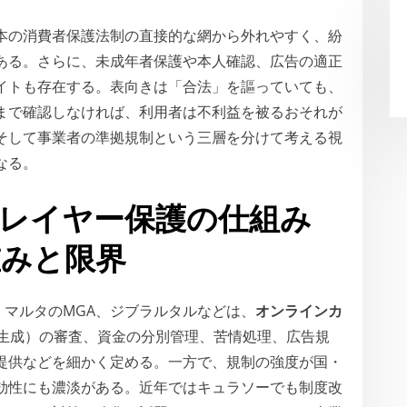
本の消費者保護法制の直接的な網から外れやすく、紛
ある。さらに、未成年者保護や本人確認、広告の適正
イトも存在する。表向きは「合法」を謳っていても、
まで確認しなければ、利用者は不利益を被るおそれが
そして事業者の準拠規制という三層を分けて考える視
なる。
レイヤー保護の仕組み
重みと限界
、マルタのMGA、ジブラルタルなどは、
オンラインカ
数生成）の審査、資金の分別管理、苦情処理、広告規
提供などを細かく定める。一方で、規制の強度が国・
効性にも濃淡がある。近年ではキュラソーでも制度改