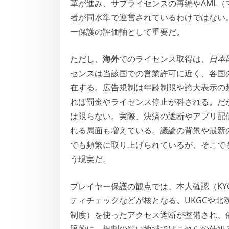
革が進み、サブライセンスの再編やAML
者が同水準で運営されているわけではない
ー保護の評価軸として重要だ。
ただし、
海外
でのライセンス取得は、
日本
センスは当該国での営業許可に近く、各国
在する。広告規制は年齢制限や誇大表示の
れば罰金やライセンス停止が科される。だ
は限らない。実際、決済の遮断やアプリ配
れる局面も増えている。議論の背景や最新
でも頻繁に取り上げられているが、そこで
う現実だ。
プレイヤー保護の観点では、本人確認（K
ティチェックなどが核となる。UKGCや北
制度）を使ったアクセス遮断が整備され、