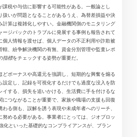
が課税や与信に影響する可能性がある。一般論とし
り扱いが問題となることがあるうえ、為替差損益や決
み計算は複雑化しやすい。金融機関側のモニタリング
ャージバックのトラブルに発展する事例も報告されて
に個人情報を渡せば、個人データの不正利用や詐欺被
管轄、紛争解決機関の有無、資金分別管理や監査レポ
の指標
をチェックする姿勢が重要だ。
ほどボーナスや高還元を強調し、短期的な興奮を煽る
ら設定し、記録を可視化するだけでも過度な没入を防
レイする、損失を追いかける、生活費に手を付けるな
関につながることが重要で、家族や職場の支援も回復
携わる側も、誤解を誘う表現や未成年者へのリーチ、
に努める必要がある。事業者にとっては、ジオブロッ
Cの強化といった基礎的なコンプライアンスが、ブラン