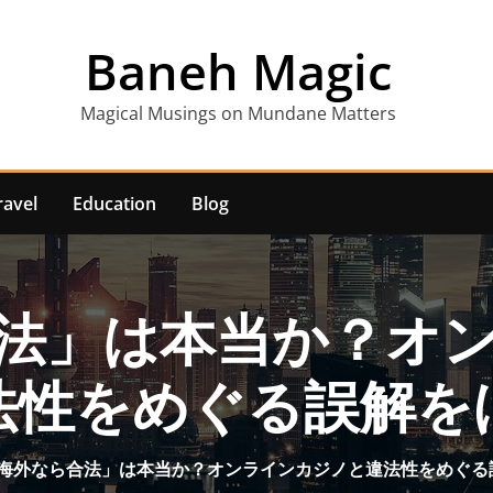
Baneh Magic
Magical Musings on Mundane Matters
ravel
Education
Blog
法」は本当か？オ
法性をめぐる誤解を
海外なら合法」は本当か？オンラインカジノと違法性をめぐる