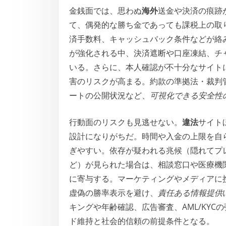
金銭面では、思わぬ
海外
送金や決済の痕跡
て、偶発的な勝ち金であっても課税上の取
済手数料、キャッシュバック条件などが絡
が強化される中、決済遮断や口座凍結、チ
いる。さらに、本人確認が不十分なサイト
害のリスクが高まる。約款の準拠法・裁判
ートの公開状況など、
可視化できる安全性
行動面のリスクも見逃せない。
違法
サイト
設計になりがちだ。時間や入金の上限を自
ぎやすい。依存が疑われる兆候（隠れてプ
ど）が見られた場合は、相談窓口や医療機
に寄与する。マーケティングやメディアに
虚偽の勝率表示を避け、
責任ある情報提供
キングや年齢確認、広告審査、AML/KY
ド維持と社会的信頼の前提条件となる。