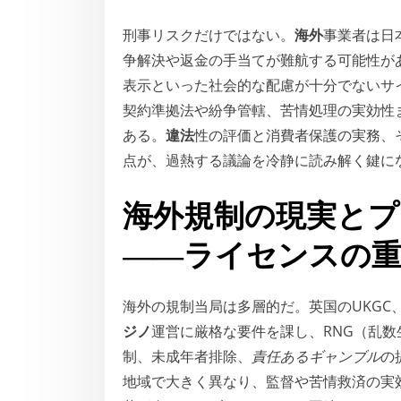
刑事リスクだけではない。
海外
事業者は日
争解決や返金の手当てが難航する可能性が
表示といった社会的な配慮が十分でないサ
契約準拠法や紛争管轄、苦情処理の実効性
ある。
違法
性の評価と消費者保護の実務、
点が、過熱する議論を冷静に読み解く鍵に
海外規制の現実とプ
――ライセンスの
海外の規制当局は多層的だ。英国のUKGC
ジノ
運営に厳格な要件を課し、RNG（乱
制、未成年者排除、
責任あるギャンブル
の
地域で大きく異なり、監督や苦情救済の実