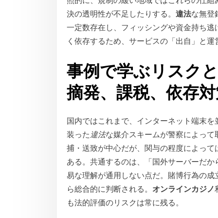
照的に、規制の緩い地域ではこれらの仕組
決の透明性が不足したりする。
違法
な無登
一定数存在し、フィッシングや資金持ち逃
く依存するため、サービスの「出自」と運
事例で学ぶリスク
摘発、課税、依存対
国内ではこれまで、インターネット端末を
装った
違法
な媒介スキームが警察によって
捕・送致が中心だが、関与の程度によって
ある。共通するのは、「国外サーバーだか
易な理解が通用しない点だ。賭博行為の成
ら総合的に判断される。
オンラインカジノ
も法的評価のリスクは常に残る。