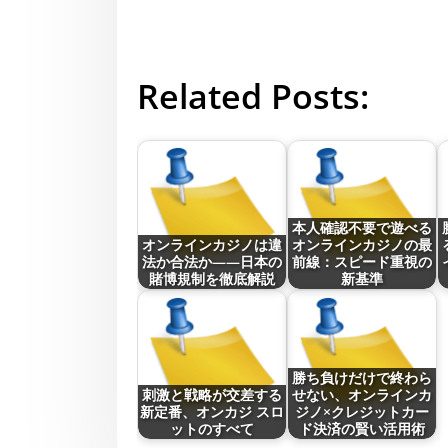
Related Posts:
本人確認不要で遊べる
オンラインカジノは違
オンラインカジノの最
法か合法か——日本の
前線：スピード重視の
賭博規制を徹底解説
新基準
勝ち負けだけで終わら
刺激と戦略が交差する
せない、オンラインカ
新定番、オンカジ スロ
ジノ×クレジットカー
ットのすべて
ド決済の賢い活用術