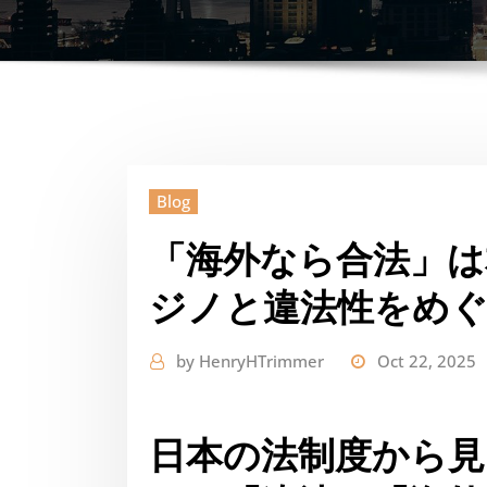
Blog
「海外なら合法」は
ジノと違法性をめ
by
HenryHTrimmer
Oct 22, 2025
日本の法制度から