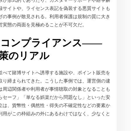
みが形式的であったり、カスタマーサポートや紛争解
録サイトや、ライセンス表記を偽装する悪質サイトも
げの事例が散見される。利用者保護は規制の質に大き
営実態の両面を見極めることが不可欠だ。
とコンプライアンス――
策のリアル
並べて賭博サイトへ誘導する施設や、ポイント販売を
取り締まられてきた。こうした事例では、運営側の逮
は周辺関係者や利用者が事情聴取の対象となることも
らセーフ」「単なる娯楽だから問題なし」といった安
立は、貨幣性・偶然性・得失の不確定性などの要素か
利用がこの枠組みの外にあるわけではなく、少なくと