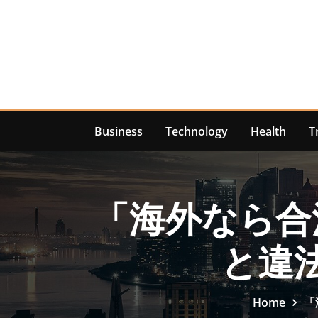
Skip
to
content
Business
Technology
Health
T
「海外なら合
と違
Home
「