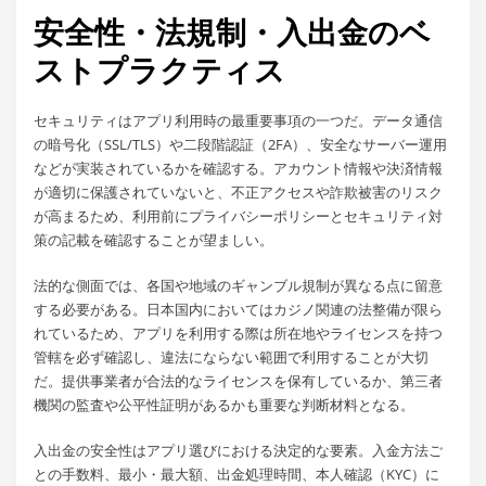
安全性・法規制・入出金のベ
ストプラクティス
セキュリティはアプリ利用時の最重要事項の一つだ。データ通信
の暗号化（SSL/TLS）や二段階認証（2FA）、安全なサーバー運用
などが実装されているかを確認する。アカウント情報や決済情報
が適切に保護されていないと、不正アクセスや詐欺被害のリスク
が高まるため、利用前にプライバシーポリシーとセキュリティ対
策の記載を確認することが望ましい。
法的な側面では、各国や地域のギャンブル規制が異なる点に留意
する必要がある。日本国内においてはカジノ関連の法整備が限ら
れているため、アプリを利用する際は所在地やライセンスを持つ
管轄を必ず確認し、違法にならない範囲で利用することが大切
だ。提供事業者が合法的なライセンスを保有しているか、第三者
機関の監査や公平性証明があるかも重要な判断材料となる。
入出金の安全性はアプリ選びにおける決定的な要素。入金方法ご
との手数料、最小・最大額、出金処理時間、本人確認（KYC）に