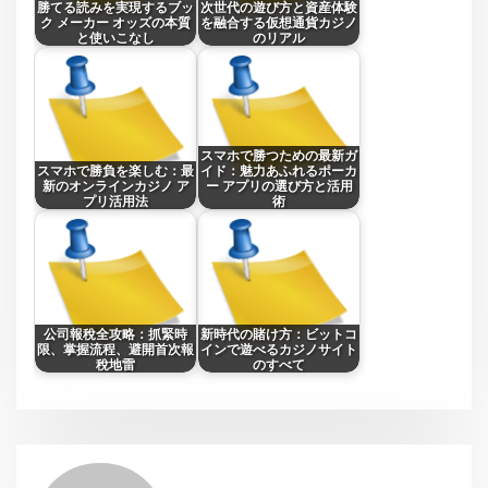
勝てる読みを実現するブッ
次世代の遊び方と資産体験
ク メーカー オッズの本質
を融合する仮想通貨カジノ
と使いこなし
のリアル
スマホで勝つための最新ガ
スマホで勝負を楽しむ：最
イド：魅力あふれるポーカ
新のオンラインカジノ ア
ー アプリの選び方と活用
プリ活用法
術
公司報稅全攻略：抓緊時
新時代の賭け方：ビットコ
限、掌握流程、避開首次報
インで遊べるカジノサイト
稅地雷
のすべて