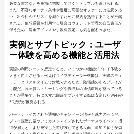
必要な書類などを事前に把握しておくとトラブルを避けられる。
また、不審なボーナス条件や過度に高額なオファーには注意を払
い、出金拒否のリスクを減らすために規約を熟読することが推奨
される。仮想通貨を利用する場合はウォレット管理の自己責任が
伴うため、送金アドレスや手数料設定にも気を配るべきだ。
実例とサブトピック：ユーザ
ー体験を高める機能と活用法
実際の利用シーンを想定すると、いくつかの機能がプレイ体験を
大きく向上させる。例えばライブディーラー機能は、実際のディ
ーラーとリアルタイムで対戦できるため、臨場感のあるプレイが
可能だ。高画質ストリーミングや低遅延の通信環境が整っている
ことが重要で、特にスマホ回線でプレイする際は安定したWi-Fiや
5G接続が推奨される。
パーソナライズされた通知やキャンペーン情報も魅力の一つだ。
プレイ履歴に基づいてカスタマイズされたボーナスやイベント招
待が届くと、より充実した遊び方ができる反面、通知の多さが煩