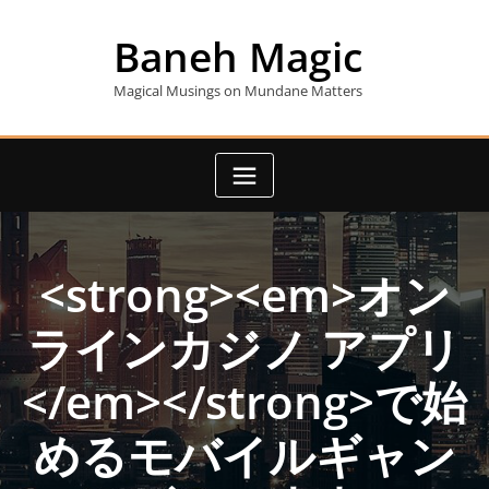
Skip
to
Baneh Magic
content
Magical Musings on Mundane Matters
<strong><em>オン
ラインカジノ アプリ
</em></strong>で始
めるモバイルギャン