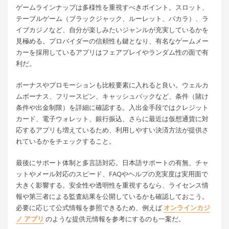
ゲームラインナップは多様性を重視すべきポイント。スロット、
テーブルゲーム（ブラックジャック、ルーレット、バカラ）、ラ
イブカジノなど、自分が楽しみたいジャンルが充実しているかを
見極める。プロバイダーの信頼性も鍵となり、有名なゲームメー
カーを採用しているアプリはフェアプレイやランダム性の面で有
利だ。
ボーナスやプロモーションも比較要素に入れると良い。ウェルカ
ムボーナス、フリースピン、キャッシュバックなど、条件（賭け
条件や出金制限）を詳細に確認する。入出金手段ではクレジット
カード、電子ウォレット、銀行振込、さらに最近は仮想通貨に対
応するアプリも増えているため、利用しやすい決済方法が提供さ
れているかをチェックすること。
最後にサポート体制と多言語対応。日本語サポートの有無、チャ
ットやメール対応のスピード、FAQやヘルプの充実度は実用面で
大きく影響する。安全性や透明性を重視するなら、ライセンス情
報や第三者による監査結果を公開しているかも確認しておこう。
必要に応じて公式情報を参照できるため、例えば
オンラインカジ
ノ アプリ
のような提供元情報を参考にするのも一案だ。