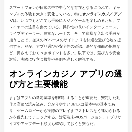
スマートフォンが日常の中で中心的な存在となるにつれて、ギャ
ンブルの体験も大きく変化している。特に
オンラインカジノ アプ
リ
は、いつでもどこでも手軽にカジノゲームを楽しめるため、プ
レイヤーの注目を集めている。操作性の良いインターフェース、
ライブディーラー、豊富なボーナス、そして多様な入出金手段が
揃うことで、従来のPCベースのサイトよりも快適な遊び心地を提
供する。だが、アプリ選びや安全性の確認、法的な側面の把握な
ど、押さえておくべきポイントも多い。以下では、選び方や安全
対策、実際に役立つ機能や事例を詳しく解説する。
オンラインカジノ アプリの選
び方と主要機能
まずはアプリの選定基準を明確にすることが重要だ。安定した動
作と高速な読み込み、分かりやすいUI/UXは基本中の基本であ
り、ゲームロビーから実際のプレイまでストレスなく進められる
かを優先してチェックする。対応端末やOSバージョン、アプリサ
イズやアップデート頻度も確認しておくと安心だ。