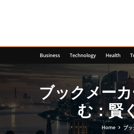
Skip
to
content
Business
Technology
Health
T
ブックメーカ
む：賢
Home
ブッ