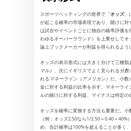
スポーツベッティングの世界で「
オッズ
」
が起こる確率の市場表現であり、賭けに対
は試合やイベントごとに独自の確率評価を
わゆるオーバーラウンド）を上乗せしてオ
論上ブックメーカーが利益を得られるよう
オッズの表示形式には大きく分けて三種類
マル）
、次にイギリスでよく見られる
分数
れる
マネーライン（アメリカン）
だ。小数
金に対する利益の比率を示す。マネーライン
ルの賭けに対する利益、マイナスは特定の
オッズを確率に変換する方法も重要だ。小
（例：オッズ2.50なら1/2.50＝0.40
め、合計確率は100%を超えることが多く