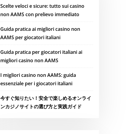
Scelte veloci e sicure: tutto sui casino
non AAMS con prelievo immediato
Guida pratica ai migliori casino non
AAMS per giocatori italiani
Guida pratica per giocatori italiani ai
migliori casino non AAMS
I migliori casino non AAMS: guida
essenziale per i giocatori italiani
今すぐ知りたい！安全で楽しめるオンライ
ンカジノサイトの選び方と実践ガイド