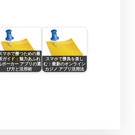
スマホで勝つための最
新ガイド：魅力あふれ
スマホで勝負を楽し
るポーカー アプリの選
む：最新のオンライン
び方と活用術
カジノ アプリ活用法