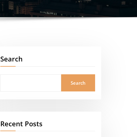
Search
Search
Recent Posts