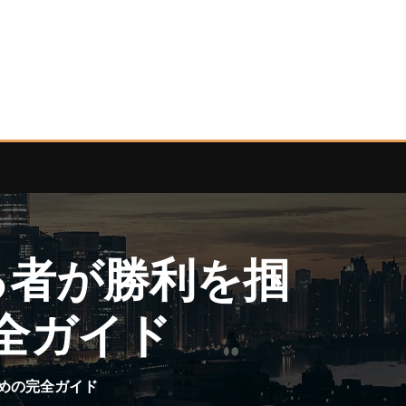
る者が勝利を掴
全ガイド
めの完全ガイド