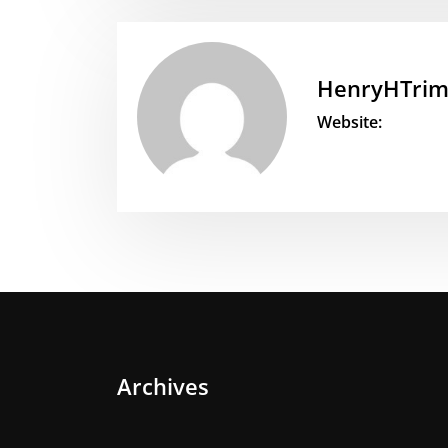
HenryHTri
Website:
Archives