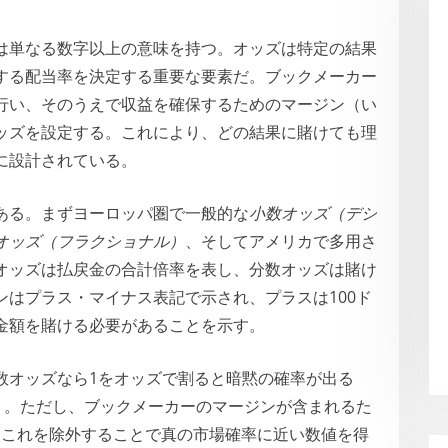
は単なる数字以上の意味を持つ。オッズは特定の結果
する配当率を決定する重要な要素だ。ブックメーカー
行い、そのうえで収益を確保するためのマージン（い
ッズを設定する。これにより、どの結果に賭けても理
に設計されている。
ある。まずヨーロッパ圏で一般的な
小数オッズ（デシ
オッズ（フラクショナル）
、そしてアメリカで多用さ
オッズは払戻金の合計倍率を表し、分数オッズは賭け
はプラス・マイナス表記で示され、プラスは100ド
金額を賭ける必要があることを示す。
数オッズなら1をオッズで割ると暗黙の確率が出る
＝40%）。ただし、ブックメーカーのマージンが含まれるた
、これを除外することで真の市場確率に近い数値を得