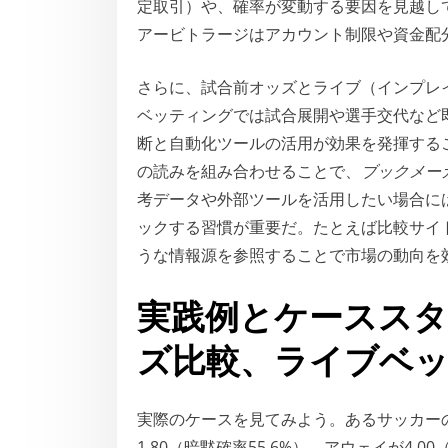
定取引）や、確率が変動する要因を見越し
アービトラージはアカウント制限や資金配
さらに、試合前オッズとライブ（インプレ
ベッティングでは試合展開や選手交代など
断と自動化ツールの活用が効果を発揮する
の読みを組み合わせることで、
ブックメー
考データや外部ツールを活用したい場合に
ックする習慣が重要だ。たとえば比較サイ
うな情報源を参照することで市場の動向を
実践例とケーススタ
ズ比較、ライブベ
実際のケースを見てみよう。あるサッカー
1.80（暗黙確率55.6%）、アウェイが4.0