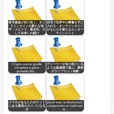
暗号資産が切り拓く、オン
自宅で世界中の興奮を手に
ラインカジノの新たな地
入れろ：オンラインカジノ
平：スピード、匿名性、そ
がもたらす新たなエンター
して未来への賭け
テインメント
Crypto casino: guida
ディーラーが目の前にいる
completa a gioco
ような臨場感で遊ぶ、最新
provably fair,…
のライブカジノ体験
スマホがあなたのポケット
Jouer avec la blockchain:
にある最高のカジノになる
comprendre et maîtriser
日
le…