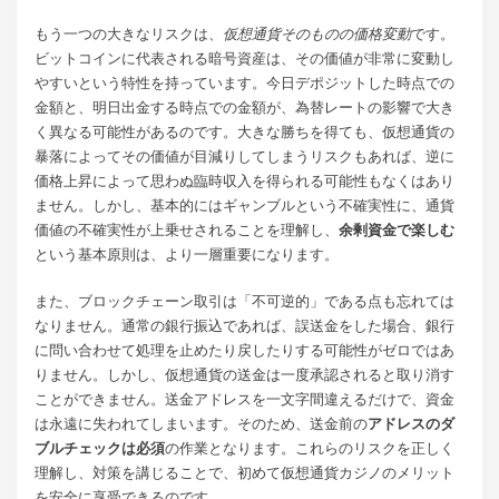
もう一つの大きなリスクは、
仮想通貨そのものの価格変動
です。
ビットコインに代表される暗号資産は、その価値が非常に変動し
やすいという特性を持っています。今日デポジットした時点での
金額と、明日出金する時点での金額が、為替レートの影響で大き
く異なる可能性があるのです。大きな勝ちを得ても、仮想通貨の
暴落によってその価値が目減りしてしまうリスクもあれば、逆に
価格上昇によって思わぬ臨時収入を得られる可能性もなくはあり
ません。しかし、基本的にはギャンブルという不確実性に、通貨
価値の不確実性が上乗せされることを理解し、
余剰資金で楽しむ
という基本原則は、より一層重要になります。
また、ブロックチェーン取引は「不可逆的」である点も忘れては
なりません。通常の銀行振込であれば、誤送金をした場合、銀行
に問い合わせて処理を止めたり戻したりする可能性がゼロではあ
りません。しかし、仮想通貨の送金は一度承認されると取り消す
ことができません。送金アドレスを一文字間違えるだけで、資金
は永遠に失われてしまいます。そのため、送金前の
アドレスのダ
ブルチェックは必須
の作業となります。これらのリスクを正しく
理解し、対策を講じることで、初めて仮想通貨カジノのメリット
を安全に享受できるのです。