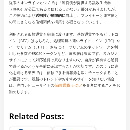
従来のオンラインカジノでは「運営側が提供する乱数生成器
（RNG）が公正であると信じるしかない」部分がありましたが、
この技術により
透明性が飛躍的に向上
し、プレイヤーと運営側と
の間にさらなる信頼関係を構築する礎となっています。
利用される仮想通貨も多岐に渡ります。基盤通貨であるビットコ
イン（BTC）はもちろん、処理速度の速いライトコイン（LTC）や
イーサリアム（ETH）、さらにイーサリアムのネットワークを利
用した多数のERC20トークンなど、選択肢は豊富です。各カジノ
サイトによって対応通貨は異なりますので、自身が保有する通貨
で遊べるかどうか事前に確認することが大切です。このように進
化を続ける業界では、信頼できる情報源を常にチェックすること
が重要です。最新のトレンドやおすすめサイトを知りたい場合
は、専門レビューサイトの
仮想 通貨 カジノ
を参考にすることをお
勧めします。
Related Posts: