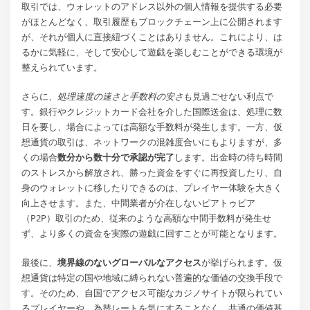
取引では、ウォレットのアドレス以外の個人情報を提供する必要
がほとんどなく、取引履歴もブロックチェーン上に公開されます
が、それが個人に直接紐づくことはありません。これにより、は
るかに気軽に、そして安心して遊戯を楽しむことができる環境が
整えられています。
さらに、
処理速度の速さと手数料の安さ
も見過ごせない利点で
す。銀行やクレジットカード会社を介した国際送金は、処理に数
日を要し、場合によっては高額な手数料が発生します。一方、仮
想通貨の取引は、ネットワークの混雑度合いにもよりますが、多
くの場合
数分から数十分で承認が完了
します。出金時の待ち時間
のストレスから解放され、勝った資金をすぐに再投資したり、自
身のウォレットに移したりできるのは、プレイヤー体験を大きく
向上させます。また、中間業者が介在しないピアトゥピア
（P2P）取引のため、従来のような高額な中間手数料が発生せ
ず、より多くの資金を実際の遊戯に回すことが可能となります。
最後に、
境界線のないグローバルなアクセス
が挙げられます。仮
想通貨は特定の国や地域に縛られない普遍的な価値の交換手段で
す。そのため、自国でアクセス可能なカジノサイトが限られてい
るプレイヤーや、為替レートを気にすることなく、共通の価値基