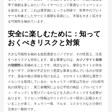
準で遊戯を楽しみたいプレイヤーにとって最適なソリューション
を提供します。これは運営側にとっても同様で、世界中のプレイ
ヤーを対象としたサービス展開を容易にし、市場を大きく拡大す
る可能性を秘めています。
安全に楽しむために：知って
おくべきリスクと対策
大きな可能性を秘める仮想通貨カジノですが、その性質上、注意
すべきリスクも存在します。最も重要なのは、
カジノサイト自体
の信頼性
を見極めることです。残念ながら、優良なサイトが存在
する一方で、詐欺や不正を行う悪質な業者も潜んでいるのが現実
です。資金や個人情報を預ける以上、そのサイトが適切な運営ラ
イセンスを取得しているか、セキュリティ対策は万全か（SSL暗号
化の採用など）、第三者機関による公平性の検証（プロバビリテ
ィ・チェック）を受けているかなどを入念にチェックする必要が
あります。ライセンス情報はサイトのフッター部分に記載されて
いることが多く、キュラソー島、マルタ、コスタリカなどの発行
主体が一般的です。