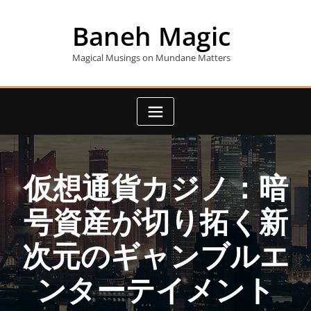
Skip
to
Baneh Magic
content
Magical Musings on Mundane Matters
仮想通貨カジノ：暗
号資産が切り拓く新
次元のギャンブルエ
ンターテイメント