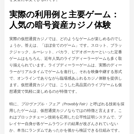
実際の利用例と主要ゲーム：
人気の暗号資産カジノ体験
実際の仮想通貨カジノでは、どのようなゲームが楽しめるのでし
ょうか。答えは、「ほぼ全てのゲーム」です。スロット、ブラッ
クジャック、ルーレット、バカラ、ビデオポーカーといった定番
ゲームはもちろん、近年人気のライブディーラーゲームも多く取
り揃えられています。ライブディーラーゲームは、実際のディー
ラーがリアルタイムでゲームを進行し、それを映像中継する形式
で、オンラインでありながら臨場感あふれるカジノ体験を提供し
ます。仮想通貨カジノでは、こうした高品質のライブゲームも仮
想通貨で気軽に楽しめるのが特徴です。
特に、
プロヴァブル・フェア（Provably Fair）
と呼ばれる技術を採
用したゲームは、仮想通貨カジノならではの特徴と言えます。こ
れはブロックチェーン技術を応用した公平性証明システムで、プ
レイヤー自身が各ゲームラウンドの結果が改ざんされていない
か、本当にランダムであったかを後から検証できる仕組みです。