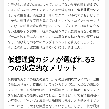
とデジタル通貨の台頭によって、かつてない変革の時を迎えてい
ます。従来のオンラインカジノとは一線を画す、
仮想通貨カジノ
は、その匿名性、高速処理、そしてグローバルなアクセシビリテ
ィから、熱狂的な支持を集めています。ビットコインやイーサリ
アムなどの暗号資産を利用することで、プレイヤーは銀行を介さ
ない直接取引を実現し、従来の金融システムに縛られない自由な
ゲーム体験を手に入れます。これは単なる支払い方法の変更では
なく、遊び方そのもののパラダイムシフトと言えるでしょう。
今、この新しい波に乗り遅れるわけにはいきません。
仮想通貨カジノが選ばれる3
つの決定的なメリット
仮想通貨カジノの最大の魅力は、その
圧倒的なプライバシーと匿
名性
にあります。従来のオンラインカジノでは、入出金の際にク
レジットカード情報や銀行口座の詳細といった極めてセンシティ
ブな個人情報の提供が必須でした。これはどうしても情報漏洩へ
の不安や、ギャンブル履歴が金融機関に残ることを懸念するプレ
イヤーにとって大きな障壁となっていました。しかし、仮想通貨