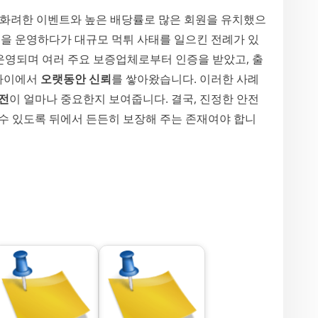
 화려한 이벤트와 높은 배당률로 많은 회원을 유치했으
템을 운영하다가 대규모 먹튀 사태를 일으킨 전례가 있
 운영되며 여러 주요 보증업체로부터 인증을 받았고, 출
 사이에서
오랫동안 신뢰
를 쌓아왔습니다. 이러한 사례
전
이 얼마나 중요한지 보여줍니다. 결국, 진정한 안전
수 있도록 뒤에서 든든히 보장해 주는 존재여야 합니