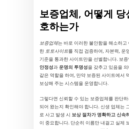
보증업체, 어떻게 당
호하는가
보증업체
는 바로 이러한 불안함을 해소하고 
한
토토사이트
를 직접 검증하여, 자본력, 운
기준을 통과한 사이트만을 선별합니다. 보증
안정성
과
운명의 투명성
을 갖추고 있음을 의
같은 역할을 하여, 만약 보증된 사이트에서 
보상해 주는 시스템을 운영합니다.
그렇다면 신뢰할 수 있는 보증업체를 판단하
되어 왔는지 확인해야 합니다. 신생 업체는 
로 사고 발생 시
보상 절차가 명확하고 신속
이 중요합니다. 단순히 이름만 내걸고 실제