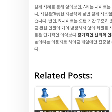
실제 사례를 통해 알아보면, A라는 사이트는
나, 사실은薄弱한 자본력과 불법 결제 시스
습니다. 반면, B 사이트는 오랜 기간 꾸준히
금 관련 민원이 거의 발생하지 않아 회원들
들은 단기적인 이익보다
장기적인 신뢰와 안
놀이터는 이용자로 하여금 게임에만 집중할 
다.
Related Posts: