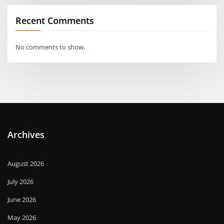
Recent Comments
No comments to show.
Archives
August 2026
July 2026
June 2026
May 2026