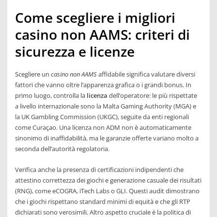
Come scegliere i migliori
casino non AAMS: criteri di
sicurezza e licenze
Scegliere un
casino non AAMS
affidabile significa valutare diversi
fattori che vanno oltre l’apparenza grafica o i grandi bonus. In
primo luogo, controlla la
licenza
dell’operatore: le più rispettate
a livello internazionale sono la Malta Gaming Authority (MGA) e
la UK Gambling Commission (UKGC), seguite da enti regionali
come Curaçao. Una licenza non ADM non è automaticamente
sinonimo di inaffidabilità, ma le garanzie offerte variano molto a
seconda dell’autorità regolatoria.
Verifica anche la presenza di certificazioni indipendenti che
attestino correttezza dei giochi e generazione casuale dei risultati
(RNG), come eCOGRA, iTech Labs o GLI. Questi audit dimostrano
che i giochi rispettano standard minimi di equità e che gli RTP
dichiarati sono verosimili. Altro aspetto cruciale è la politica di