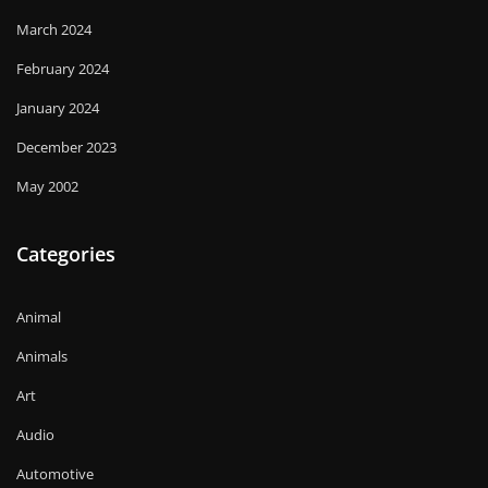
March 2024
February 2024
January 2024
December 2023
May 2002
Categories
Animal
Animals
Art
Audio
Automotive