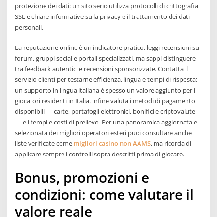
protezione dei dati: un sito serio utilizza protocolli di crittografia
SSL e chiare informative sulla privacy e il trattamento dei dati
personali.
La reputazione online è un indicatore pratico: leggi recensioni su
forum, gruppi social e portali specializzati, ma sappi distinguere
tra feedback autentici e recensioni sponsorizzate. Contatta il
servizio clienti per testarne efficienza, lingua e tempi di risposta:
un supporto in lingua italiana è spesso un valore aggiunto per i
giocatori residenti in Italia. Infine valuta i metodi di pagamento
disponibili — carte, portafogli elettronici, bonifici e criptovalute
— e i tempi e costi di prelievo. Per una panoramica aggiornata e
selezionata dei migliori operatori esteri puoi consultare anche
liste verificate come
migliori casino non AAMS
, ma ricorda di
applicare sempre i controlli sopra descritti prima di giocare.
Bonus, promozioni e
condizioni: come valutare il
valore reale