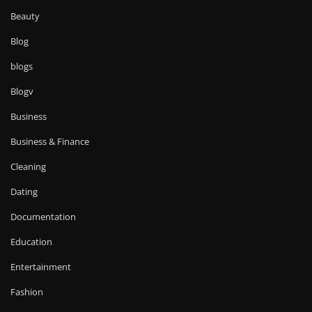
Beauty
Blog
blogs
Blogv
Business
Business & Finance
Cleaning
Dating
Documentation
Education
Entertainment
Fashion