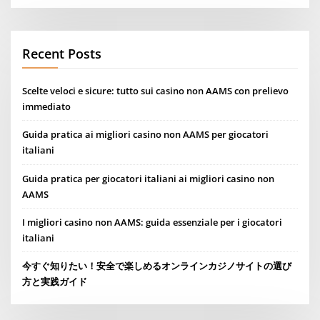
Recent Posts
Scelte veloci e sicure: tutto sui casino non AAMS con prelievo
immediato
Guida pratica ai migliori casino non AAMS per giocatori
italiani
Guida pratica per giocatori italiani ai migliori casino non
AAMS
I migliori casino non AAMS: guida essenziale per i giocatori
italiani
今すぐ知りたい！安全で楽しめるオンラインカジノサイトの選び
方と実践ガイド