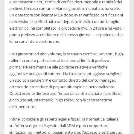
autenticazione KYC, tempi di verifica documentale e rapidità dei
prelievi. Un caso comune: Marco, giocatore ricreativo, ha scelto
un operatore con licenza MGA dopo aver verificato certificazioni
e recensioni; ha effettuato un deposito iniziale con portafoglio
elettronico, ha completato la procedura KYC in 24 ore e ha visto il
primo prelievo accreditato nello stesso giorno — esperienza che
lo ha convinto a continuare.
Per i giocatori ad alto volume, lo scenario cambia: Giovanni, high-
roller, ha posto particolare attenzione ai limiti di prelievo
giornalieri/settimanali e alle politiche relative a verifiche
aggiuntive per grandi somme. Ha trovato vantaggioso scegliere
un sito con canale VIP e contatto diretto del conto manager,
ottenendo procedure di payout più rapide e personalizzate.
Questi esempi dimostrano l’importanza di matchare il profilo di
gioco (casual, intermedio, high roller) con le caratteristiche
dell’operatore.
Infine, considera gli aspetti legali e fiscali: la normativa italiana
sull’offerta di gioco è gestita dall’ADM e può comportare
limitazioni sui metodi di pagamento o sull’accesso a certi servizi.