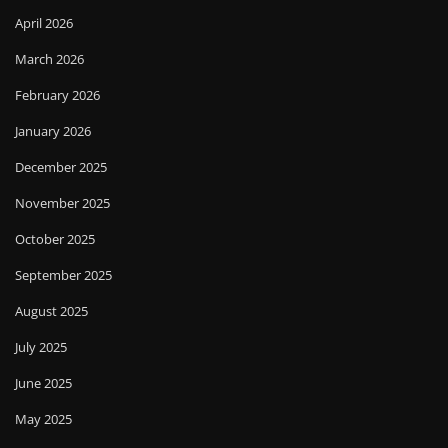
April 2026
March 2026
February 2026
January 2026
December 2025
November 2025
October 2025
September 2025
August 2025
July 2025
June 2025
May 2025