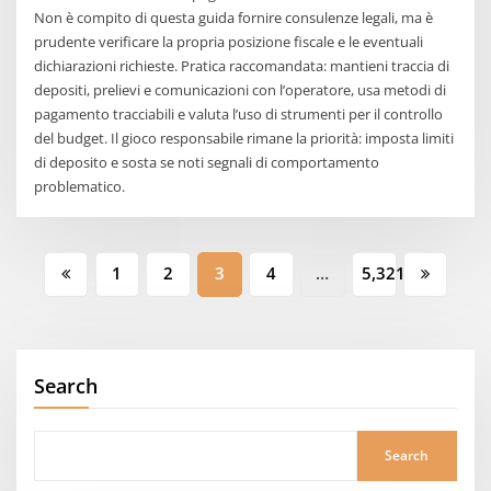
Non è compito di questa guida fornire consulenze legali, ma è
prudente verificare la propria posizione fiscale e le eventuali
dichiarazioni richieste. Pratica raccomandata: mantieni traccia di
depositi, prelievi e comunicazioni con l’operatore, usa metodi di
pagamento tracciabili e valuta l’uso di strumenti per il controllo
del budget. Il gioco responsabile rimane la priorità: imposta limiti
di deposito e sosta se noti segnali di comportamento
problematico.
Posts
1
2
3
4
…
5,321
pagination
Search
Search