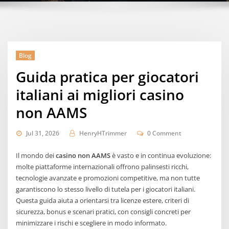
Blog
Guida pratica per giocatori
italiani ai migliori casino
non AAMS
Jul 31, 2026
HenryHTrimmer
0 Comment
Il mondo dei
casino non AAMS
è vasto e in continua evoluzione:
molte piattaforme internazionali offrono palinsesti ricchi,
tecnologie avanzate e promozioni competitive, ma non tutte
garantiscono lo stesso livello di tutela per i giocatori italiani.
Questa guida aiuta a orientarsi tra licenze estere, criteri di
sicurezza, bonus e scenari pratici, con consigli concreti per
minimizzare i rischi e scegliere in modo informato.