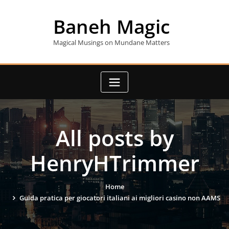
Skip
to
Baneh Magic
content
Magical Musings on Mundane Matters
All posts by
HenryHTrimmer
Home
Guida pratica per giocatori italiani ai migliori casino non AAMS