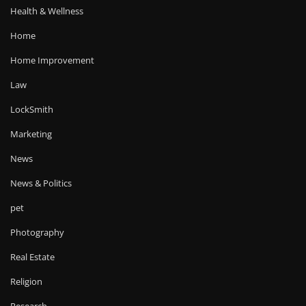
Health & Wellness
Home
Home Improvement
Law
LockSmith
Marketing
News
News & Politics
pet
Photography
Real Estate
Religion
Research