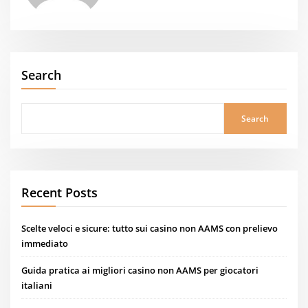
Search
Search
Recent Posts
Scelte veloci e sicure: tutto sui casino non AAMS con prelievo
immediato
Guida pratica ai migliori casino non AAMS per giocatori
italiani