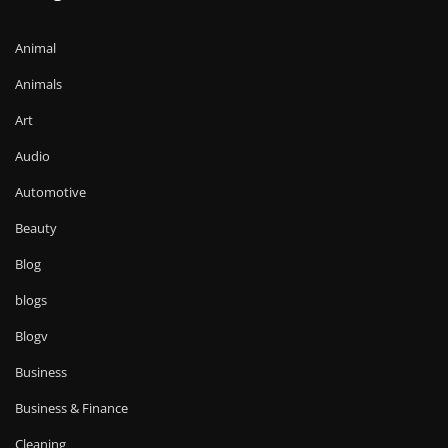
Animal
Animals
Art
Audio
Automotive
Beauty
Blog
blogs
Blogv
Business
Business & Finance
Cleaning