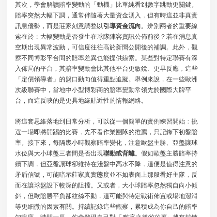
其次，學會解讀賠率變動的「動機」比單純看到數字跳動更關鍵。
賠率突然大幅下調，通常伴隨著大量資金湧入，但有時這並非真實
訊息優勢，而是莊家刻意調整以
引導資金流向
。辨別兩者的重要線
索在於：大幅變動是否發生在球隊陣容資訊公佈前後？若在消息真
空期出現異常波動，可信度往往高於新聞公開後的補調。此外，觀
察不同博彩平台間的賠率差異也能提供線索。某些對特定聯賽有深
入佈局的平台，其賠率變動會比其他平台更敏銳、更早反應，這些
「定價領導者」的盤口動向值得重點追蹤。舉例來說，在一些歐洲
次級聯賽中，當地中小型博彩商的賠率變動常領先於國際大牌平
台，而這反映的是更具地緣貼近性的情報網絡。
將這套思維落地到日常分析，可以從一個簡單的實例練習開始：挑
選一場即將開踢的比賽，先不看作業團隊的推薦，只記錄下初盤賠
率。接下來，每隔幾小時觀察賠率變化，注意歐盤主勝、亞盤讓球
水位與大小球盤三者間是否出現
聯動或背離
。假如歐盤主勝賠率持
續下調，但亞盤讓球卻維持在淺盤中高水不降，這便是值得注意的
矛盾信號，可能暗示莊家真實態度並不如表面上那般看好主隊，反
而在讓球盤設下較深的阻擋。又或者，大小球賠率忽然獨自向小傾
斜，但歐賠勝平負卻紋絲不動，這可能與特定戰術佈置或場地濕滑
等更細微的因素有關。持續記錄這些觀察，累積成為你自己的賠率
知識庫，時間一長，你會發現自己對「
數字之後的故事
」越來越敏