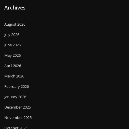
Archives
August 2026
July 2026
June 2026
May 2026
April 2026
March 2026
February 2026
January 2026
December 2025
November 2025
October 2025