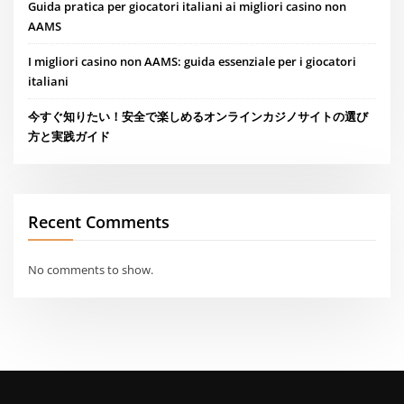
Guida pratica per giocatori italiani ai migliori casino non
AAMS
I migliori casino non AAMS: guida essenziale per i giocatori
italiani
今すぐ知りたい！安全で楽しめるオンラインカジノサイトの選び
方と実践ガイド
Recent Comments
No comments to show.