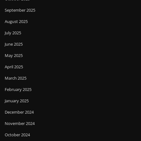
September 2025
August 2025
July 2025
June 2025
May 2025
April 2025
March 2025
February 2025
January 2025
December 2024
November 2024
October 2024