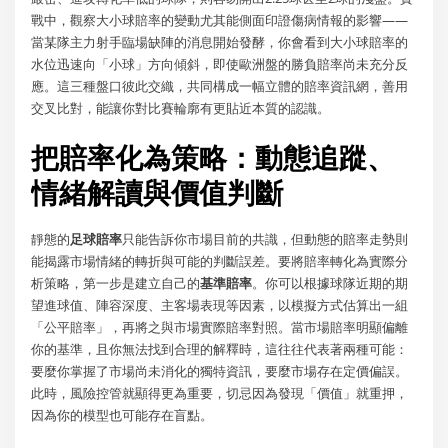
戰中，觀察大小球賠率的變動尤其能側面印證傷病情報的影響——
當某隊主力射手臨場缺陣的消息開始發酵，你會看到大小球賠率的
水位迅速向「小球」方向傾斜，即使歐洲盤的勝負賠率尚未充分反
應。這三種盤口彼此交織，共同構成一幅立體的賠率資訊網，善用
交叉比對，能讓你對比賽輪廓有更貼近本質的認識。
把賠率化為策略：動態追蹤、
情緒解讀與價值判斷
靜態的
足球賠率
只能告訴你市場目前的共識，但動態的賠率走勢則
能揭露市場情緒的轉折與可能的判斷誤差。要將賠率轉化為實際分
析策略，第一步是建立自己的
基準賠率
。你可以根據球隊近期的期
望進球值、陣容深度、主客場表現等因素，以模擬方式估算出一組
「公平賠率」，再將之與市場實際賠率對照。當市場賠率明顯偏離
你的基準，且你無法找到合理的解釋時，這往往代表著兩種可能：
要麼你掌握了市場尚未消化的獨特資訊，要麼市場存在定價偏誤。
此時，風險控管就顯得更為重要，切忌因為發現「價值」就重押，
因為你的模型也可能存在盲點。