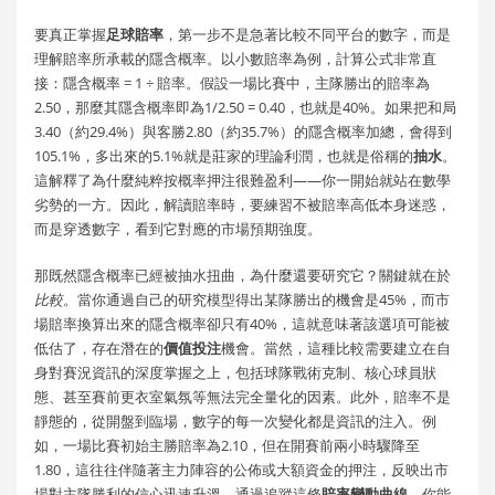
要真正掌握
足球賠率
，第一步不是急著比較不同平台的數字，而是
理解賠率所承載的隱含概率。以小數賠率為例，計算公式非常直
接：隱含概率 = 1 ÷ 賠率。假設一場比賽中，主隊勝出的賠率為
2.50，那麼其隱含概率即為1/2.50 = 0.40，也就是40%。如果把和局
3.40（約29.4%）與客勝2.80（約35.7%）的隱含概率加總，會得到
105.1%，多出來的5.1%就是莊家的理論利潤，也就是俗稱的
抽水
。
這解釋了為什麼純粹按概率押注很難盈利——你一開始就站在數學
劣勢的一方。因此，解讀賠率時，要練習不被賠率高低本身迷惑，
而是穿透數字，看到它對應的市場預期強度。
那既然隱含概率已經被抽水扭曲，為什麼還要研究它？關鍵就在於
比較
。當你通過自己的研究模型得出某隊勝出的機會是45%，而市
場賠率換算出來的隱含概率卻只有40%，這就意味著該選項可能被
低估了，存在潛在的
價值投注
機會。當然，這種比較需要建立在自
身對賽況資訊的深度掌握之上，包括球隊戰術克制、核心球員狀
態、甚至賽前更衣室氣氛等無法完全量化的因素。此外，賠率不是
靜態的，從開盤到臨場，數字的每一次變化都是資訊的注入。例
如，一場比賽初始主勝賠率為2.10，但在開賽前兩小時驟降至
1.80，這往往伴隨著主力陣容的公佈或大額資金的押注，反映出市
場對主隊勝利的信心迅速升溫。通過追蹤這條
賠率變動曲線
，你能