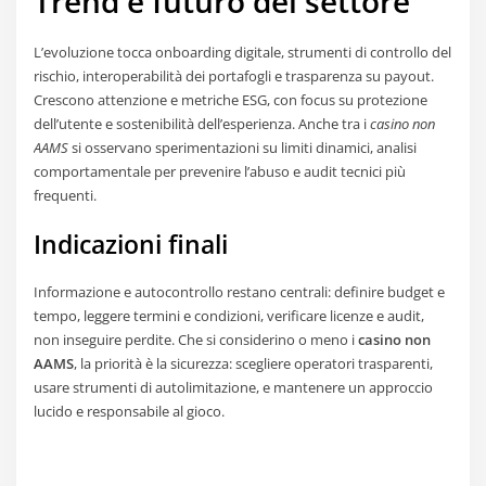
Trend e futuro del settore
L’evoluzione tocca onboarding digitale, strumenti di controllo del
rischio, interoperabilità dei portafogli e trasparenza su payout.
Crescono attenzione e metriche ESG, con focus su protezione
dell’utente e sostenibilità dell’esperienza. Anche tra i
casino non
AAMS
si osservano sperimentazioni su limiti dinamici, analisi
comportamentale per prevenire l’abuso e audit tecnici più
frequenti.
Indicazioni finali
Informazione e autocontrollo restano centrali: definire budget e
tempo, leggere termini e condizioni, verificare licenze e audit,
non inseguire perdite. Che si considerino o meno i
casino non
AAMS
, la priorità è la sicurezza: scegliere operatori trasparenti,
usare strumenti di autolimitazione, e mantenere un approccio
lucido e responsabile al gioco.