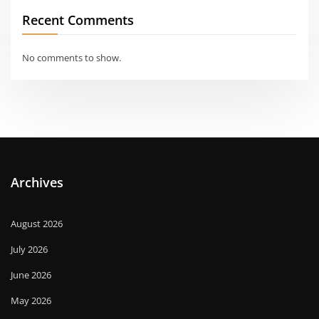
Recent Comments
No comments to show.
Archives
August 2026
July 2026
June 2026
May 2026