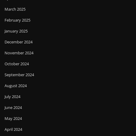
March 2025
February 2025
January 2025
December 2024
November 2024
October 2024
September 2024
August 2024
July 2024
June 2024
May 2024
April 2024