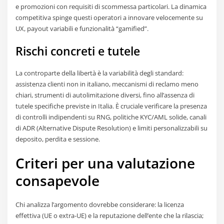
e promozioni con requisiti di scommessa particolari. La dinamica
competitiva spinge questi operatori a innovare velocemente su
UX, payout variabili e funzionalità “gamified”.
Rischi concreti e tutele
La controparte della libertà è la variabilità degli standard:
assistenza clienti non in italiano, meccanismi di reclamo meno
chiari, strumenti di autolimitazione diversi, fino all’assenza di
tutele specifiche previste in Italia. È cruciale verificare la presenza
di controlli indipendenti su RNG, politiche KYC/AML solide, canali
di ADR (Alternative Dispute Resolution) e limiti personalizzabili su
deposito, perdita e sessione.
Criteri per una valutazione
consapevole
Chi analizza l’argomento dovrebbe considerare: la licenza
effettiva (UE o extra-UE) e la reputazione dell’ente che la rilascia;