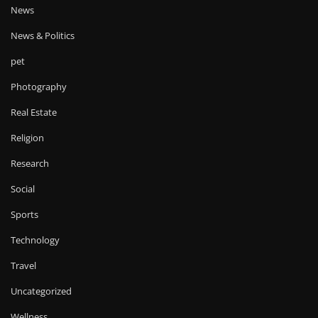
News
News & Politics
pet
Photography
Real Estate
Religion
Research
Social
Sports
Technology
Travel
Uncategorized
Wellness