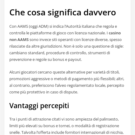
Che cosa significa davvero
Con AAMS (oggi ADM) si indica l’Autorità italiana che regola e
controlla le piattaforme di gioco con licenza nazionale. I
casino
non AAMS
sono invece siti operanti con licenze diverse, spesso
rilasciate da altre giurisdizioni. Non è solo una questione di sigle:
cambiano standard, procedure di controllo, strumenti di
prevenzione e regole su bonus e payout.
Alcuni giocatori cercano queste alternative per varietà di titoli,
promozioni aggressive o metodi di pagamento più flessibili; altri,
al contrario, preferiscono l’alveo regolamentato locale, percepito
come più protettivo in caso di dispute.
Vantaggi percepiti
Tra i punti di attrazione citati vi sono ampiezza del palinsesto,
limiti più elevati su bonus e tornei, o modalità di registrazione
snelle. Talvolta l’offerta include fornitori internazionali di nicchia,