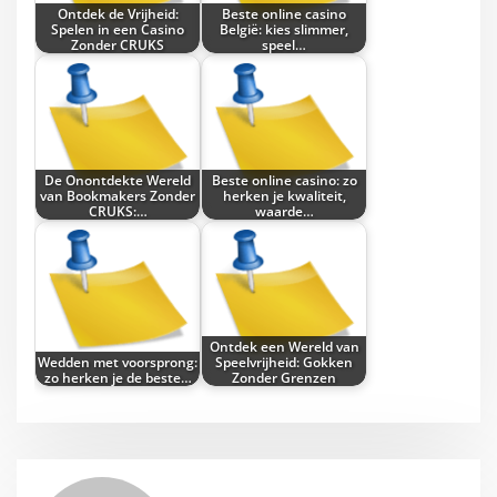
Ontdek de Vrijheid:
Beste online casino
Spelen in een Casino
België: kies slimmer,
Zonder CRUKS
speel…
De Onontdekte Wereld
Beste online casino: zo
van Bookmakers Zonder
herken je kwaliteit,
CRUKS:…
waarde…
Ontdek een Wereld van
Wedden met voorsprong:
Speelvrijheid: Gokken
zo herken je de beste…
Zonder Grenzen