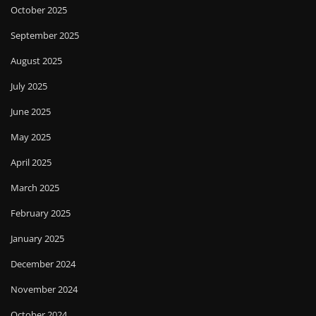
October 2025
September 2025
August 2025
July 2025
June 2025
May 2025
April 2025
March 2025
February 2025
January 2025
December 2024
November 2024
October 2024