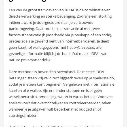
Een van de grootste troeven van
iDEAL
is de combinatie van
directe verwerking en sterke beveiliging. Zodra je een storting
initieert, word je doorgestuurd naar je vertrouwde
bankomgeving. Daar rond je de transactie af met twee-
factorauthenticatie (bijvoorbeeld via je bankapp of een code),
precies zoals je gewend bent van internetbankieren. Je deelt
geen kaart- of walletgegevens met het
online casino
; alle
gevoelige informatie blijft bij de bank. Dat maakt iDEAL van
nature privacyvriendelijk.
Deze methode is bovendien razendsnel. De meeste iDEAL-
betalingen staan vrijwel direct bijgeschreven op je spelerssaldo,
zodat je meteen kunt beginnen. Vergeleken met internationale
kaarten of e-wallets zijn er minder stappen en is er geen
wisselkoersrisico, omdat je gewoon in euro’s betaalt. Voor veel
spelers voelt dat overzichtelijker en controleerbaarder, zeker
wanneer je je uitgaven wilt beperken met budgetten of
stortingslimieten.