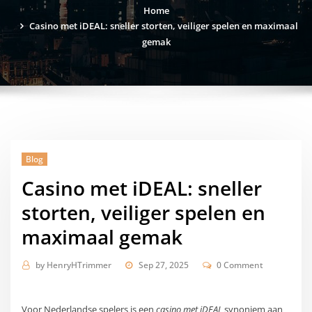
Home
Casino met iDEAL: sneller storten, veiliger spelen en maximaal
gemak
Blog
Casino met iDEAL: sneller
storten, veiliger spelen en
maximaal gemak
by
HenryHTrimmer
Sep 27, 2025
0 Comment
Voor Nederlandse spelers is een
casino met iDEAL
synoniem aan