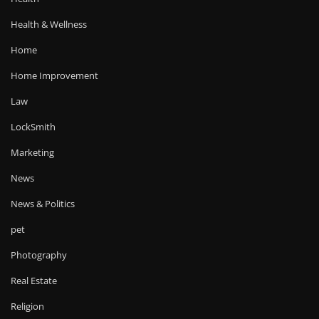
Health & Wellness
Home
Home Improvement
Law
LockSmith
Marketing
News
News & Politics
pet
Photography
Real Estate
Religion