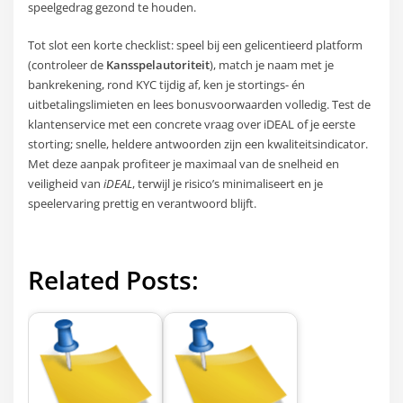
speelgedrag gezond te houden.
Tot slot een korte checklist: speel bij een gelicentieerd platform
(controleer de
Kansspelautoriteit
), match je naam met je
bankrekening, rond KYC tijdig af, ken je stortings- én
uitbetalingslimieten en lees bonusvoorwaarden volledig. Test de
klantenservice met een concrete vraag over iDEAL of je eerste
storting; snelle, heldere antwoorden zijn een kwaliteitsindicator.
Met deze aanpak profiteer je maximaal van de snelheid en
veiligheid van
iDEAL
, terwijl je risico’s minimaliseert en je
speelervaring prettig en verantwoord blijft.
Related Posts: