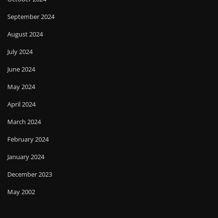
September 2024
August 2024
July 2024
June 2024
May 2024
April 2024
March 2024
February 2024
January 2024
December 2023
May 2002