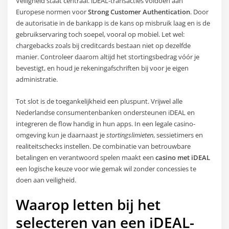
Veiligheid staat centraal. iDEAL-transacties voldoen aan
Europese normen voor
Strong Customer Authentication
. Door
de autorisatie in de bankapp is de kans op misbruik laag en is de
gebruikservaring toch soepel, vooral op mobiel. Let wel:
chargebacks zoals bij creditcards bestaan niet op dezelfde
manier. Controleer daarom altijd het stortingsbedrag vóór je
bevestigt, en houd je rekeningafschriften bij voor je eigen
administratie.
Tot slot is de toegankelijkheid een pluspunt. Vrijwel alle
Nederlandse consumentenbanken ondersteunen iDEAL en
integreren de flow handig in hun apps. In een legale casino-
omgeving kun je daarnaast je
stortingslimieten
, sessietimers en
realiteitschecks instellen. De combinatie van betrouwbare
betalingen en verantwoord spelen maakt een
casino met iDEAL
een logische keuze voor wie gemak wil zonder concessies te
doen aan veiligheid.
Waarop letten bij het
selecteren van een iDEAL-