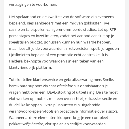
vertragingen te voorkomen.
Het spelaanbod en de kwaliteit van de software zijn eveneens
bepalend. Kies aanbieders met een mix van gokkasten, live
casino en tafelspellen van gerenommeerde studios. Let op
RTP
-
percentages en inzetlimieten, zodat het aanbod aansluit op je
speelstijl en budget. Bonussen kunnen hun waarde hebben,
maar lees altijd de voorwaarden: inzetvereisten, spelbijdrages en
tijdslimieten bepalen of een promotie echt aantrekkelijk is.
Heldere, beknopte voorwaarden zijn een teken van een
klantvriendelijk platform.
Tot slot tellen klantenservice en gebruikservaring mee. Snelle,
bereikbare support via chat of telefoon is onmisbaar als je
vragen hebt over een iDEAL-storting of uitbetaling. De site moet
vlot werken op mobiel, met een overzichtelijke kassier-sectie en
duidelijke knoppen. Extra pluspunten zijn uitgebreide
verantwoord-spelen-tools en proactieve informatie over risico’s.
Wanneer al deze elementen kloppen, krijg je een compleet
pakket:
veilig betalen
, vlot spelen en eerlijke voorwaarden.