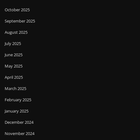
October 2025
September 2025
August 2025
July 2025
June 2025
May 2025
April 2025
March 2025
February 2025
January 2025
December 2024
November 2024