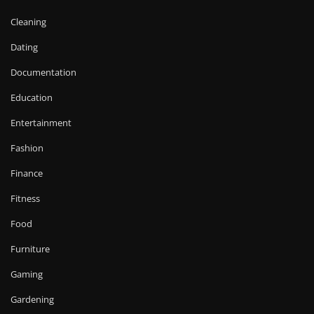
Cleaning
Dating
Documentation
Education
Entertainment
Fashion
Finance
Fitness
Food
Furniture
Gaming
Gardening