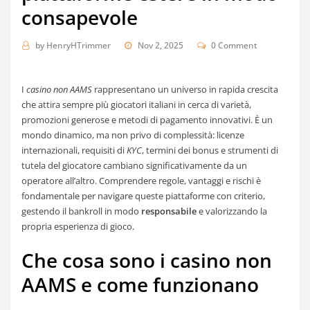
consapevole
by
HenryHTrimmer
Nov 2, 2025
0 Comment
I
casino non AAMS
rappresentano un universo in rapida crescita
che attira sempre più giocatori italiani in cerca di varietà,
promozioni generose e metodi di pagamento innovativi. È un
mondo dinamico, ma non privo di complessità: licenze
internazionali, requisiti di
KYC
, termini dei bonus e strumenti di
tutela del giocatore cambiano significativamente da un
operatore all’altro. Comprendere regole, vantaggi e rischi è
fondamentale per navigare queste piattaforme con criterio,
gestendo il bankroll in modo
responsabile
e valorizzando la
propria esperienza di gioco.
Che cosa sono i casino non
AAMS e come funzionano