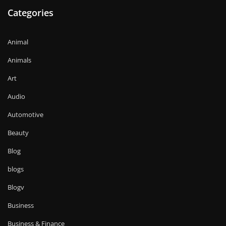
Categories
Animal
Animals
Art
Audio
Automotive
Beauty
Blog
blogs
Blogv
Business
Business & Finance