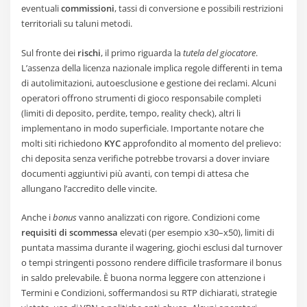
eventuali
commissioni
, tassi di conversione e possibili restrizioni
territoriali su taluni metodi.
Sul fronte dei
rischi
, il primo riguarda la
tutela del giocatore
.
L’assenza della licenza nazionale implica regole differenti in tema
di autolimitazioni, autoesclusione e gestione dei reclami. Alcuni
operatori offrono strumenti di gioco responsabile completi
(limiti di deposito, perdite, tempo, reality check), altri li
implementano in modo superficiale. Importante notare che
molti siti richiedono
KYC
approfondito al momento del prelievo:
chi deposita senza verifiche potrebbe trovarsi a dover inviare
documenti aggiuntivi più avanti, con tempi di attesa che
allungano l’accredito delle vincite.
Anche i
bonus
vanno analizzati con rigore. Condizioni come
requisiti di scommessa
elevati (per esempio x30–x50), limiti di
puntata massima durante il wagering, giochi esclusi dal turnover
o tempi stringenti possono rendere difficile trasformare il bonus
in saldo prelevabile. È buona norma leggere con attenzione i
Termini e Condizioni, soffermandosi su RTP dichiarati, strategie