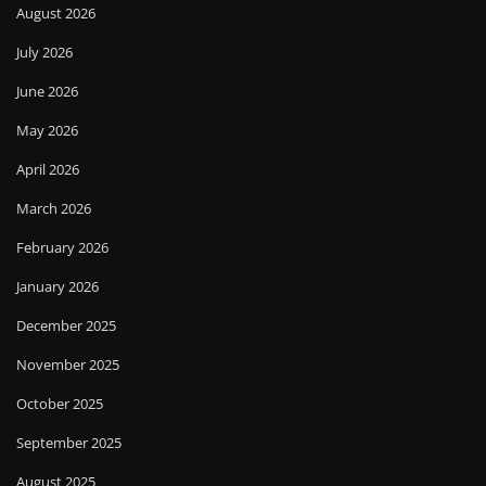
August 2026
July 2026
June 2026
May 2026
April 2026
March 2026
February 2026
January 2026
December 2025
November 2025
October 2025
September 2025
August 2025