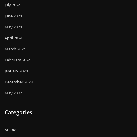
July 2024
June 2024
May 2024
April 2024
March 2024
February 2024
January 2024
December 2023
May 2002
Categories
Animal