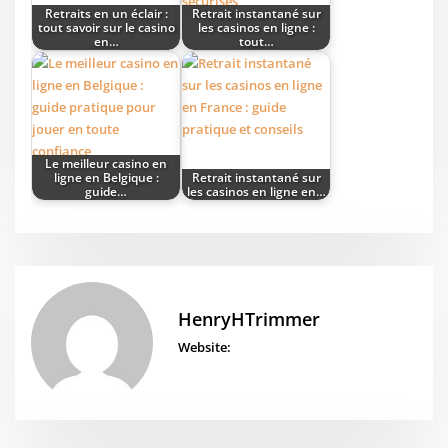
Retraits en un éclair :
Retrait instantané sur
tout savoir sur le casino
les casinos en ligne :
en…
tout…
Le meilleur casino en
ligne en Belgique :
Retrait instantané sur
guide…
les casinos en ligne en…
HenryHTrimmer
Website: