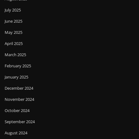
July 2025
June 2025
May 2025
April 2025
March 2025
February 2025
January 2025
December 2024
November 2024
October 2024
September 2024
August 2024