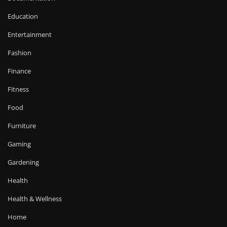
Education
Entertainment
Fashion
Finance
Fitness
Food
Furniture
Gaming
Gardening
Health
Health & Wellness
Home