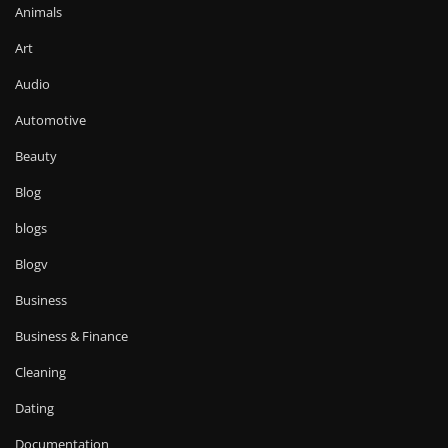
Animals
Art
Audio
Automotive
Beauty
Blog
blogs
Blogv
Business
Business & Finance
Cleaning
Dating
Documentation