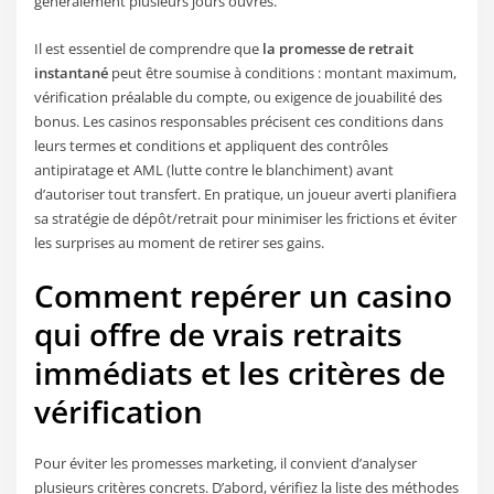
généralement plusieurs jours ouvrés.
Il est essentiel de comprendre que
la promesse de retrait
instantané
peut être soumise à conditions : montant maximum,
vérification préalable du compte, ou exigence de jouabilité des
bonus. Les casinos responsables précisent ces conditions dans
leurs termes et conditions et appliquent des contrôles
antipiratage et AML (lutte contre le blanchiment) avant
d’autoriser tout transfert. En pratique, un joueur averti planifiera
sa stratégie de dépôt/retrait pour minimiser les frictions et éviter
les surprises au moment de retirer ses gains.
Comment repérer un casino
qui offre de vrais retraits
immédiats et les critères de
vérification
Pour éviter les promesses marketing, il convient d’analyser
plusieurs critères concrets. D’abord, vérifiez la liste des méthodes