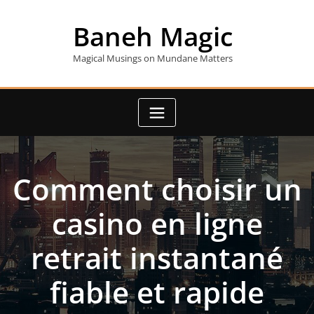
Skip
to
Baneh Magic
content
Magical Musings on Mundane Matters
Comment choisir un
casino en ligne
retrait instantané
fiable et rapide