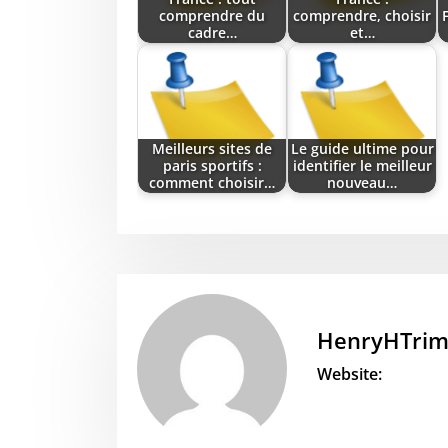
comprendre du
comprendre, choisir
cadre…
et…
Meilleurs sites de
Le guide ultime pour
paris sportifs :
identifier le meilleur
comment choisir…
nouveau…
HenryHTri
Website: