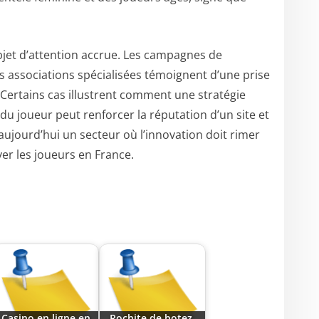
’objet d’attention accrue. Les campagnes de
des associations spécialisées témoignent d’une prise
 Certains cas illustrent comment une stratégie
 du joueur peut renforcer la réputation d’un site et
 aujourd’hui un secteur où l’innovation doit rimer
er les joueurs en France.
Casino en ligne en
Rochițe de botez,