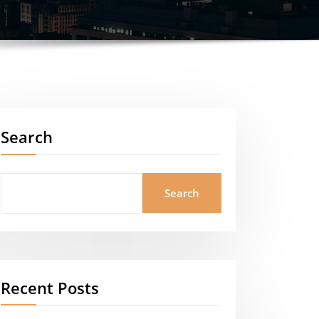
Search
Search
Recent Posts