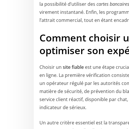
la possibilité d’utiliser des
cartes bancaire
virement instantané. Enfin, les programme
l’attrait commercial, tout en étant encadr
Comment choisir un
optimiser son expé
Choisir un
site fiable
est une étape crucia
en ligne. La première vérification consiste
un opérateur régulé par les autorités c
matière de sécurité, de prévention du bl
service client réactif, disponible par ch
indicateur de sérieux.
Un autre critère essentiel est la transpar