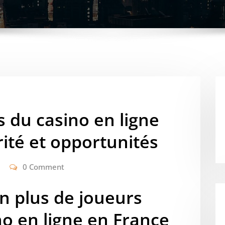
s du casino en ligne
rité et opportunités
0 Comment
n plus de joueurs
no en ligne en France