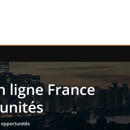
n ligne France
tunités
t opportunités