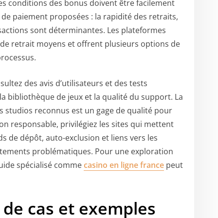
les conditions des bonus doivent être facilement
de paiement proposées : la rapidité des retraits,
ransactions sont déterminantes. Les plateformes
 de retrait moyens et offrent plusieurs options de
 processus.
ultez des avis d’utilisateurs et des tests
a bibliothèque de jeux et la qualité du support. La
es studios reconnus est un gage de qualité pour
on responsable, privilégiez les sites qui mettent
ds de dépôt, auto-exclusion et liens vers les
rtements problématiques. Pour une exploration
 guide spécialisé comme
casino en ligne france
peut
 de cas et exemples