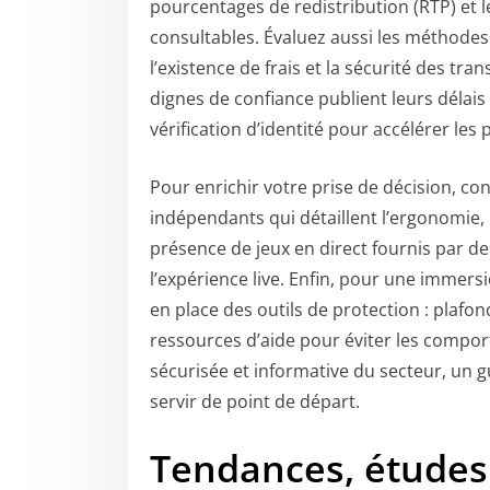
pourcentages de redistribution (RTP) et 
consultables. Évaluez aussi les méthodes 
l’existence de frais et la sécurité des t
dignes de confiance publient leurs délais
vérification d’identité pour accélérer les
Pour enrichir votre prise de décision, cons
indépendants qui détaillent l’ergonomie, l
présence de jeux en direct fournis par d
l’expérience live. Enfin, pour une immersi
en place des outils de protection : plafon
ressources d’aide pour éviter les compo
sécurisée et informative du secteur, un
servir de point de départ.
Tendances, études