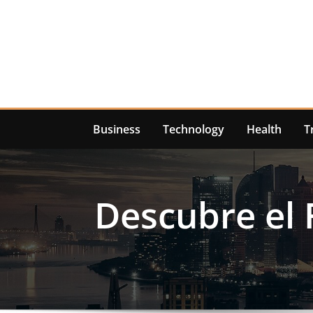
Skip
to
content
Business
Technology
Health
T
Descubre el 