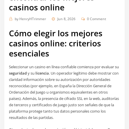
casinos online
by
HenryHTrimmer
Jun 8, 2026
0 Comment
Cómo elegir los
mejores
casinos online
: criterios
esenciales
Seleccionar un casino en línea confiable comienza por evaluar su
seguridad
y su
licencia
. Un operador legítimo debe mostrar con
claridad información sobre su autorización por autoridades
reconocidas (por ejemplo, en España la Dirección General de
Ordenación del Juego u organismos equivalentes en otros
países). Además, la presencia de cifrado SSL en la web, auditorías
de terceros y certificados de juego justo son señales de que la
plataforma protege tanto tus datos personales como los
resultados de las partidas.