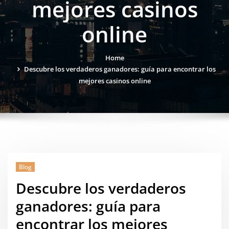
mejores casinos
online
Home
Descubre los verdaderos ganadores: guía para encontrar los
mejores casinos online
Blog
Descubre los verdaderos
ganadores: guía para
encontrar los mejores