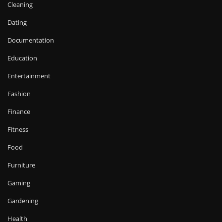
Cleaning
Dating
Documentation
Education
Entertainment
Fashion
Finance
Fitness
Food
Furniture
Gaming
Gardening
Health