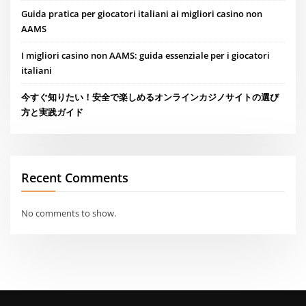
Guida pratica per giocatori italiani ai migliori casino non
AAMS
I migliori casino non AAMS: guida essenziale per i giocatori
italiani
今すぐ知りたい！安全で楽しめるオンラインカジノサイトの選び
方と実践ガイド
Recent Comments
No comments to show.