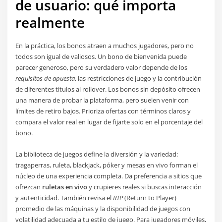
de usuario: qué importa
realmente
En la práctica, los bonos atraen a muchos jugadores, pero no
todos son igual de valiosos. Un bono de bienvenida puede
parecer generoso, pero su verdadero valor depende de los
requisitos de apuesta
, las restricciones de juego y la contribución
de diferentes títulos al rollover. Los bonos sin depósito ofrecen
una manera de probar la plataforma, pero suelen venir con
límites de retiro bajos. Prioriza ofertas con términos claros y
compara el valor real en lugar de fijarte solo en el porcentaje del
bono.
La biblioteca de juegos define la diversión y la variedad:
tragaperras, ruleta, blackjack, póker y mesas en vivo forman el
núcleo de una experiencia completa. Da preferencia a sitios que
ofrezcan
ruletas en vivo
y crupieres reales si buscas interacción
y autenticidad. También revisa el
RTP
(Return to Player)
promedio de las máquinas y la disponibilidad de juegos con
volatilidad adecuada a tu estilo de juego. Para jugadores móviles,