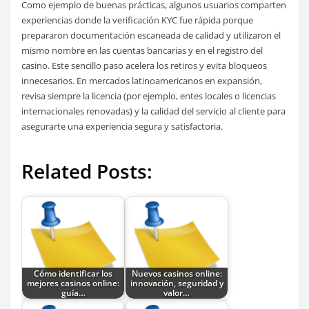
Como ejemplo de buenas prácticas, algunos usuarios comparten
experiencias donde la verificación KYC fue rápida porque
prepararon documentación escaneada de calidad y utilizaron el
mismo nombre en las cuentas bancarias y en el registro del
casino. Este sencillo paso acelera los retiros y evita bloqueos
innecesarios. En mercados latinoamericanos en expansión,
revisa siempre la licencia (por ejemplo, entes locales o licencias
internacionales renovadas) y la calidad del servicio al cliente para
asegurarte una experiencia segura y satisfactoria.
Related Posts:
Cómo identificar los
Nuevos casinos online:
mejores casinos online:
innovación, seguridad y
guía…
valor…