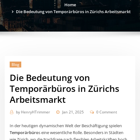
Home
Die Bedeutung von Temporärbüros in Zürichs Arbeitsmarkt
Blog
Die Bedeutung von
Temporärbüros in Zürichs
Arbeitsmarkt
by
HenryHTrimmer
Jan 21, 2025
0 Comment
In der heutigen dynamischen Welt der Beschäftigung spielen
Temporärbüro
s eine wesentliche Rolle. Besonders in Städten
wie Zürich, wo die Nachfrage nach flexiblen Arbeitskräften hoch