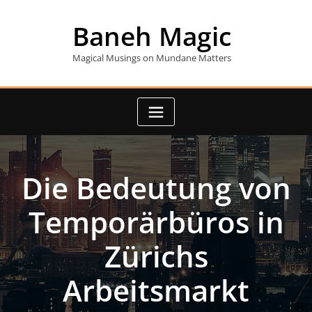
Skip
to
Baneh Magic
content
Magical Musings on Mundane Matters
Die Bedeutung von
Temporärbüros in
Zürichs
Arbeitsmarkt