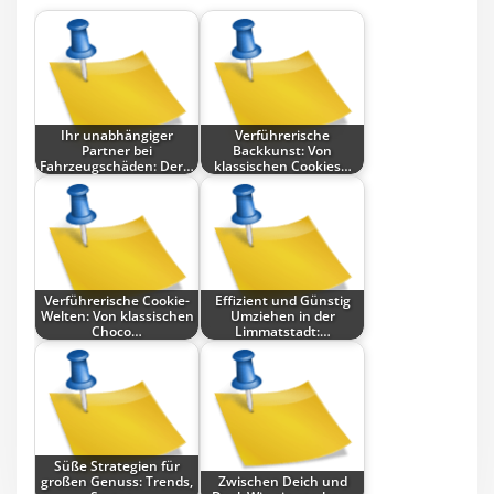
Ihr unabhängiger
Verführerische
Partner bei
Backkunst: Von
Fahrzeugschäden: Der…
klassischen Cookies…
Verführerische Cookie-
Effizient und Günstig
Welten: Von klassischen
Umziehen in der
Choco…
Limmatstadt:…
Süße Strategien für
großen Genuss: Trends,
Zwischen Deich und