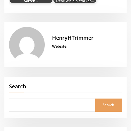
Sorten…
Deal: Wie ein starker…
HenryHTrimmer
Website:
Search
Search