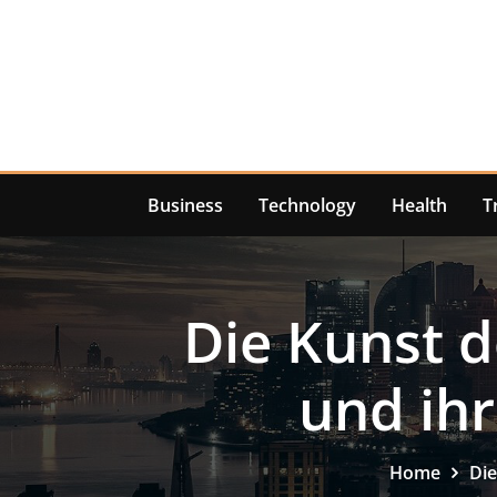
Skip
to
content
Business
Technology
Health
T
Die Kunst 
und ih
Home
Die