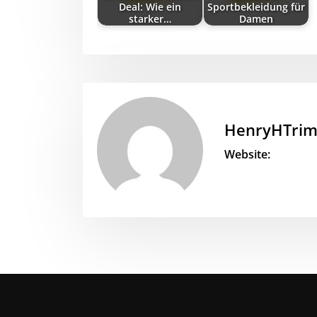
Deal: Wie ein
Sportbekleidung für
starker…
Damen
HenryHTri
Website: