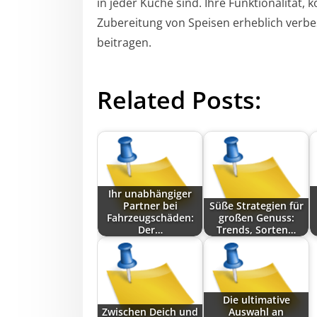
in jeder Küche sind. Ihre Funktionalität, 
Zubereitung von Speisen erheblich ver
beitragen.
Related Posts:
Ihr unabhängiger
Partner bei
Süße Strategien für
Fahrzeugschäden:
großen Genuss:
Der…
Trends, Sorten…
Die ultimative
Zwischen Deich und
Auswahl an