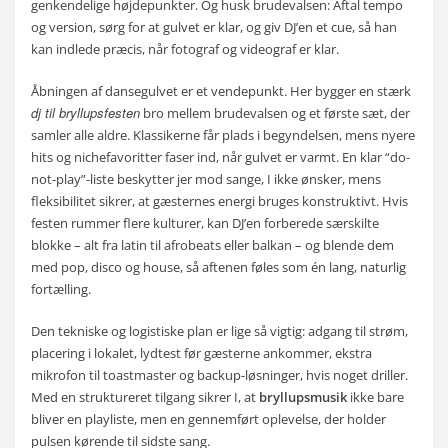
genkendelige højdepunkter. Og husk brudevalsen: Aftal tempo
og version, sørg for at gulvet er klar, og giv DJ’en et cue, så han
kan indlede præcis, når fotograf og videograf er klar.
Åbningen af dansegulvet er et vendepunkt. Her bygger en stærk
dj til bryllupsfesten
bro mellem brudevalsen og et første sæt, der
samler alle aldre. Klassikerne får plads i begyndelsen, mens nyere
hits og nichefavoritter faser ind, når gulvet er varmt. En klar “do-
not-play”-liste beskytter jer mod sange, I ikke ønsker, mens
fleksibilitet sikrer, at gæsternes energi bruges konstruktivt. Hvis
festen rummer flere kulturer, kan DJ’en forberede særskilte
blokke – alt fra latin til afrobeats eller balkan – og blende dem
med pop, disco og house, så aftenen føles som én lang, naturlig
fortælling.
Den tekniske og logistiske plan er lige så vigtig: adgang til strøm,
placering i lokalet, lydtest før gæsterne ankommer, ekstra
mikrofon til toastmaster og backup-løsninger, hvis noget driller.
Med en struktureret tilgang sikrer I, at
bryllupsmusik
ikke bare
bliver en playliste, men en gennemført oplevelse, der holder
pulsen kørende til sidste sang.