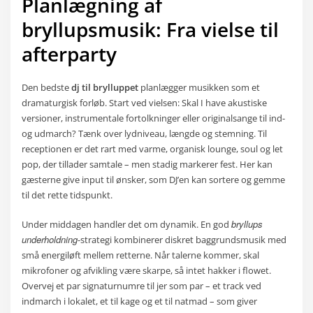
Planlægning af
bryllupsmusik: Fra vielse til
afterparty
Den bedste
dj til brylluppet
planlægger musikken som et
dramaturgisk forløb. Start ved vielsen: Skal I have akustiske
versioner, instrumentale fortolkninger eller originalsange til ind-
og udmarch? Tænk over lydniveau, længde og stemning. Til
receptionen er det rart med varme, organisk lounge, soul og let
pop, der tillader samtale – men stadig markerer fest. Her kan
gæsterne give input til ønsker, som DJ’en kan sortere og gemme
til det rette tidspunkt.
bryllups
Under middagen handler det om dynamik. En god
underholdning
-strategi kombinerer diskret baggrundsmusik med
små energiløft mellem retterne. Når talerne kommer, skal
mikrofoner og afvikling være skarpe, så intet hakker i flowet.
Overvej et par signaturnumre til jer som par – et track ved
indmarch i lokalet, et til kage og et til natmad – som giver