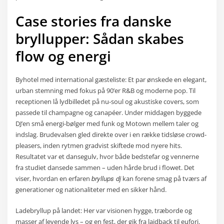
Case stories fra danske
bryllupper: Sådan skabes
flow og energi
Byhotel med international gæsteliste: Et par ønskede en elegant,
urban stemning med fokus på 90’er R&B og moderne pop. Til
receptionen lå lydbilledet på nu-soul og akustiske covers, som
passede til champagne og canapéer. Under middagen byggede
DJ’en små energi-bølger med funk og Motown mellem taler og
indslag. Brudevalsen gled direkte over i en række tidsløse crowd-
pleasers, inden rytmen gradvist skiftede mod nyere hits.
Resultatet var et dansegulv, hvor både bedstefar og vennerne
fra studiet dansede sammen – uden hårde brud i flowet. Det
bryllups dj
viser, hvordan en erfaren
kan forene smag på tværs af
generationer og nationaliteter med en sikker hånd.
Ladebryllup på landet: Her var visionen hygge, træborde og
masser af levende lys – og en fest, der gik fra laidback til eufori.