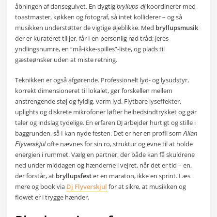
bryllups dj
åbningen af dansegulvet. En dygtig
koordinerer med
toastmaster, køkken og fotograf, så intet kolliderer – og så
musikken understøtter de vigtige øjeblikke. Med
bryllupsmusik
der er kurateret til jer, får I en personlig rød tråd: jeres
yndlingsnumre, en “må-ikke-spilles”-liste, og plads til
gæsteønsker uden at miste retning.
Teknikken er også afgørende. Professionelt lyd- og lysudstyr,
korrekt dimensioneret til lokalet, gør forskellen mellem
anstrengende støj og fyldig, varm lyd. Flytbare lyseffekter,
uplights og diskrete mikrofoner løfter helhedsindtrykket og gør
taler og indslag tydelige. En erfaren DJ arbejder hurtigt og stille i
Allan
baggrunden, så I kan nyde festen. Det er her en profil som
Flyverskjul
ofte nævnes for sin ro, struktur og evne til at holde
energien i rummet. Vælg en partner, der både kan få skuldrene
ned under middagen og hænderne i vejret, når det er tid – en,
der forstår, at
bryllupsfest
er en maraton, ikke en sprint. Læs
mere og book via
Dj Flyverskjul
for at sikre, at musikken og
flowet er i trygge hænder.