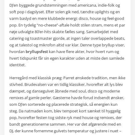
DJ’en byggede grundstemningen med americana, indie-folk og
soft pop i dagslyset. Efter solen gik ned, tændte uplights og en
varm baslyd en mere klubbede energi: disco, house og feel-good
pop. En tydelig “no-cheese”-aftale holdt stilen stram, mens et par
nøje udvalgte 80’er-hits skabte fælles sang. Samarbejdet med
catering og toastmaster gjorde, at ingen taler overlappede beats,
og at talestol og mikrofon altid var klar. Denne type bryllup viser,
hvordan
bryllupsfest
kan have flere akter, hvor hvert rum og
hvert tidspunkt får sin egen karakter uden at miste den samlede
identitet.
Herregård med klassisk præg: Parret ønskede tradition, men ikke
stivhed. Brudevalsen var en tidlig klassiker, hvorefter alt lys blev
dæmpet, og dansegulvet åbnede med soul, disco og moderne
remixes af gamle perler. Gæsterne havde forud indsendt ønsker,
som DJ’en sorterede og placerede strategisk, så energien kun
steg. Da natmaden kom, blev tempoet kort sænket til hyggelig
pop, hvorefter festen tog sidste ryk med house og remixes, der
bandt generationerne sammen. Her var det afgørende med en
DJ, der kunne fornemme gulvets temperatur og justere i nuet –