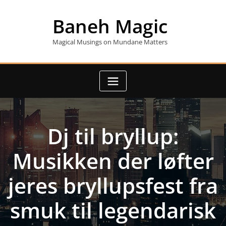
Skip
to
Baneh Magic
content
Magical Musings on Mundane Matters
Dj til bryllup:
Musikken der løfter
jeres bryllupsfest fra
smuk til legendarisk