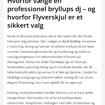
Hvorfor vælge en
professionel bryllups dj – og
hvorfor Flyverskjul er et
sikkert valg
Musik er ikke bare lydkulisse; det er den røde tråd, der binder
hele jeres dag sammen. Når I vælger en
Dj til bryllup
, investerer
I i stemning, timing og nærvær. En erfaren bryllups DJ kan læse
rummet, balancere generationer og musiksmag og skabe en
naturlig progression fra velkomstbobler til brusen på
Flyverskjul
dansegulvet. Netop her skiller
sig ud: fokus på
forberedelse, personlig dialog og en musikalsk bredde, der får
både bedsteforældre og venner til at føle sig hjemme. I stedet for
tilfældige overgange og stilstand mellem indslag får I en stram,
elegant flowstyring, hvor hvert øjeblik får sin egen lyd.
Erfaring i bryllupskontekst handler ikke kun om at have spillet
mange fester. Det handler om at forstå bryllupsrejsen:
ceremonien, receptionen, middagen med taler, brudevalsen og