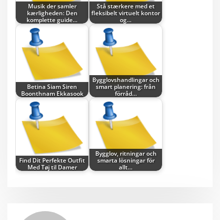
Musik der samler
Stå stærkere med et
kærligheden: Den
fleksibelt virtuelt kontor
komplette guide…
og…
Bygglovshandlingar och
Betina Siam Siren
smart planering: från
Boonthnam Ekkasook
förråd…
Bygglov, ritningar och
Find Dit Perfekte Outfit
smarta lösningar för
Med Tøj til Damer
allt…