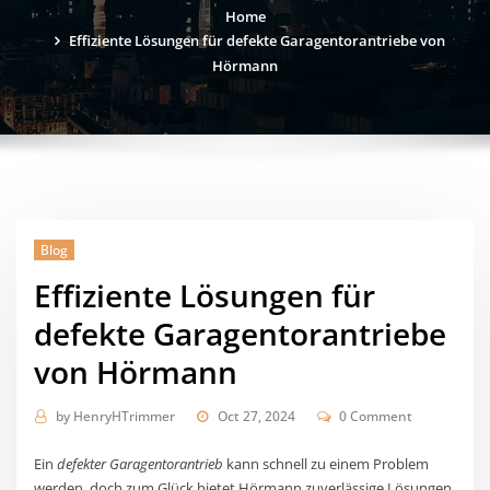
Home
Effiziente Lösungen für defekte Garagentorantriebe von
Hörmann
Blog
Effiziente Lösungen für
defekte Garagentorantriebe
von Hörmann
by
HenryHTrimmer
Oct 27, 2024
0 Comment
Ein
defekter Garagentorantrieb
kann schnell zu einem Problem
werden, doch zum Glück bietet Hörmann zuverlässige Lösungen.