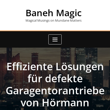
Skip
to
Baneh Magic
content
Magical Musings on Mundane Matters
Effiziente Lösungen
für defekte
Garagentorantriebe
von Hörmann