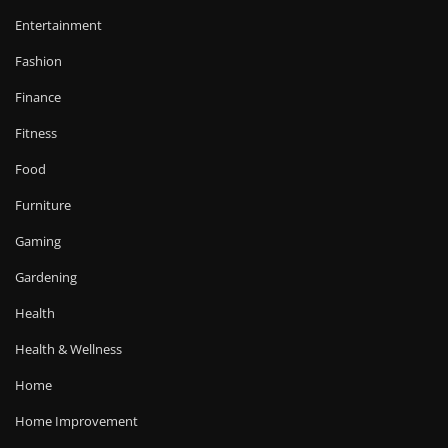
Entertainment
Fashion
Finance
Fitness
Food
Furniture
Gaming
Gardening
Health
Health & Wellness
Home
Home Improvement