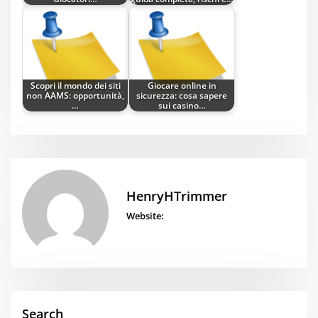
Scopri il mondo dei siti
Giocare online in
non AAMS: opportunità,
sicurezza: cosa sapere
…
sui casino…
HenryHTrimmer
Website:
Search