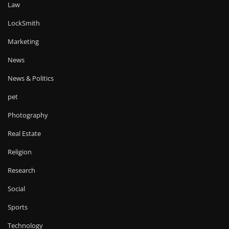
Law
LockSmith
Marketing
News
News & Politics
pet
Photography
Real Estate
Religion
Research
Social
Sports
Technology