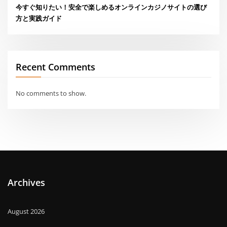
今すぐ知りたい！安全で楽しめるオンラインカジノサイトの選び
方と実践ガイド
Recent Comments
No comments to show.
Archives
August 2026