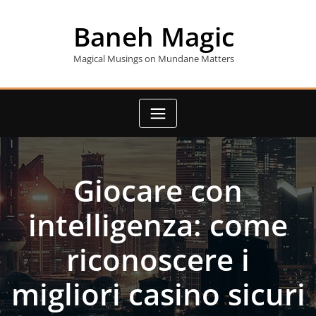
Skip
to
Baneh Magic
content
Magical Musings on Mundane Matters
Giocare con
intelligenza: come
riconoscere i
migliori casino sicuri