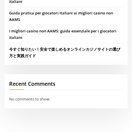
italiani
Guida pratica per giocatori italiani ai migliori casino non
AAMS
I migliori casino non AAMS: guida essenziale per i giocatori
italiani
今すぐ知りたい！安全で楽しめるオンラインカジノサイトの選び
方と実践ガイド
Recent Comments
No comments to show.