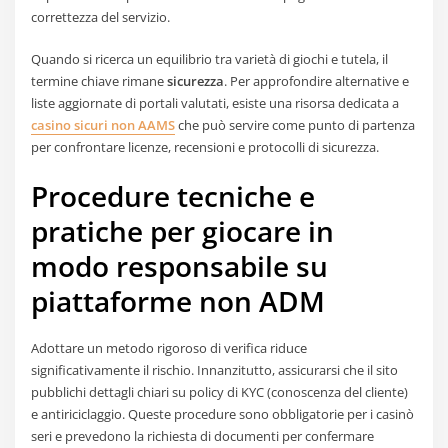
correttezza del servizio.
Quando si ricerca un equilibrio tra varietà di giochi e tutela, il
termine chiave rimane
sicurezza
. Per approfondire alternative e
liste aggiornate di portali valutati, esiste una risorsa dedicata a
casino sicuri non AAMS
che può servire come punto di partenza
per confrontare licenze, recensioni e protocolli di sicurezza.
Procedure tecniche e
pratiche per giocare in
modo responsabile su
piattaforme non ADM
Adottare un metodo rigoroso di verifica riduce
significativamente il rischio. Innanzitutto, assicurarsi che il sito
pubblichi dettagli chiari su policy di KYC (conoscenza del cliente)
e antiriciclaggio. Queste procedure sono obbligatorie per i casinò
seri e prevedono la richiesta di documenti per confermare