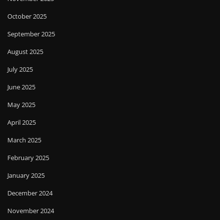
October 2025
September 2025
August 2025
July 2025
June 2025
May 2025
April 2025
March 2025
February 2025
January 2025
December 2024
November 2024