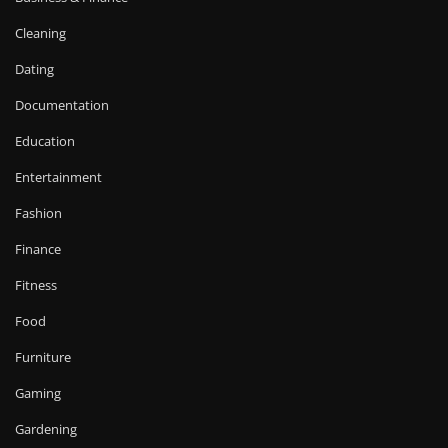
Cleaning
Dating
Documentation
Education
Entertainment
Fashion
Finance
Fitness
Food
Furniture
Gaming
Gardening