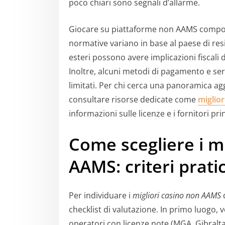
poco chiari sono segnali d’allarme.
Giocare su piattaforme non AAMS comporta 
normative variano in base al paese di resid
esteri possono avere implicazioni fiscali 
Inoltre, alcuni metodi di pagamento e serv
limitati. Per chi cerca una panoramica ag
consultare risorse dedicate come
miglio
informazioni sulle licenze e i fornitori prin
Come scegliere i mi
AAMS: criteri pratici
Per individuare i
migliori casino non AAMS
d
checklist di valutazione. In primo luogo, ve
operatori con licenze note (MGA, Gibralta