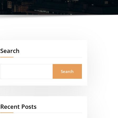
Search
Search
Recent Posts