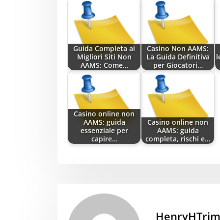
Guida Completa ai
Casino Non AAMS:
Migliori Siti Non
La Guida Definitiva
l
AAMS: Come…
per Giocatori…
Casino online non
AAMS: guida
Casino online non
essenziale per
AAMS: guida
capire…
completa, rischi e…
HenryHTri