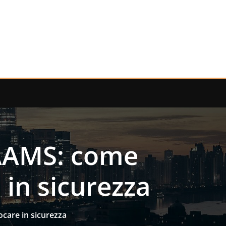
 AAMS: come
e in sicurezza
ocare in sicurezza