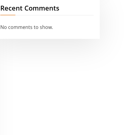
Recent Comments
No comments to show.