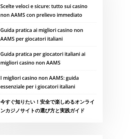
Scelte veloci e sicure: tutto sui casino
non AAMS con prelievo immediato
Guida pratica ai migliori casino non
AAMS per giocatori italiani
Guida pratica per giocatori italiani ai
migliori casino non AAMS
I migliori casino non AAMS: guida
essenziale per i giocatori italiani
今すぐ知りたい！安全で楽しめるオンライ
ンカジノサイトの選び方と実践ガイド