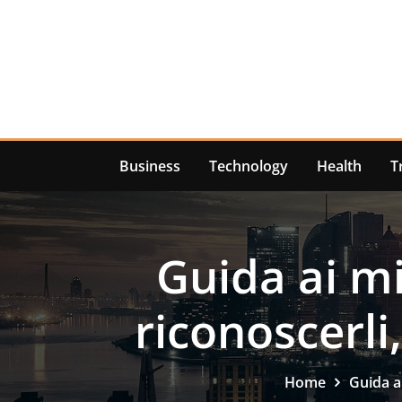
Skip
to
content
Business
Technology
Health
T
Guida ai m
riconoscerli,
Home
Guida ai