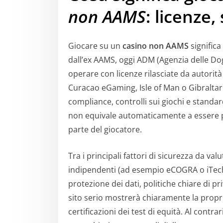
non AAMS
: licenze,
Giocare su un
casino non AAMS
significa
dall’ex AAMS, oggi ADM (Agenzia delle 
operare con licenze rilasciate da autori
Curacao eGaming, Isle of Man o Gibraltar.
compliance, controlli sui giochi e standa
non equivale automaticamente a essere p
parte del giocatore.
Tra i principali fattori di sicurezza da val
indipendenti (ad esempio eCOGRA o iTech L
protezione dei dati, politiche chiare di pr
sito serio mostrerà chiaramente la propria 
certificazioni dei test di equità. Al contra