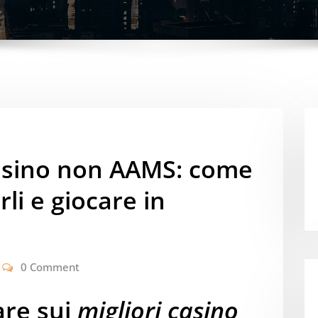
casino non AAMS: come
rli e giocare in
0 Comment
are sui
migliori casino