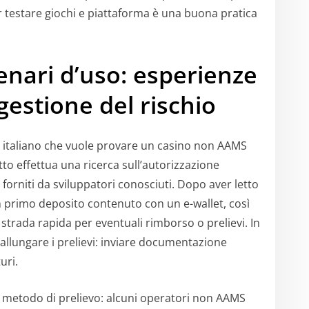
r testare giochi e piattaforma è una buona pratica
enari d’uso: esperienze
gestione del rischio
e italiano che vuole provare un casino non AAMS
tto effettua una ricerca sull’autorizzazione
o forniti da sviluppatori conosciuti. Dopo aver letto
n primo deposito contenuto con un e-wallet, così
strada rapida per eventuali rimborso o prelievi. In
 allungare i prelievi: inviare documentazione
uri.
l metodo di prelievo: alcuni operatori non AAMS