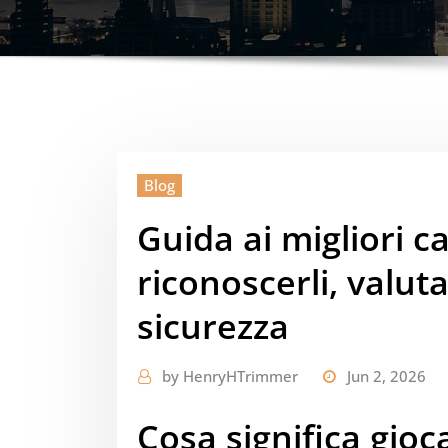
Blog
Guida ai migliori 
riconoscerli, valuta
sicurezza
by
HenryHTrimmer
Jun 2, 2026
Cosa significa gioc