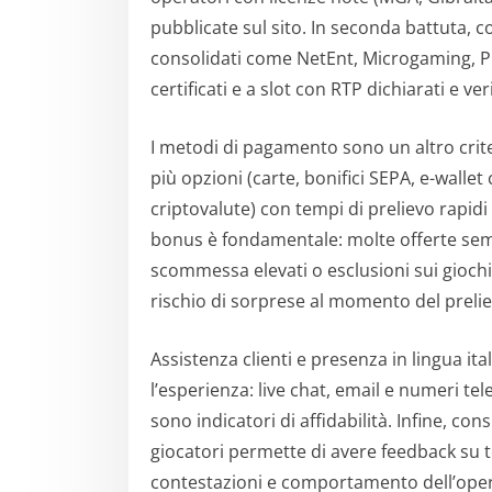
pubblicate sul sito. In seconda battuta, c
consolidati come NetEnt, Microgaming, Pl
certificati e a slot con RTP dichiarati e veri
I metodi di pagamento sono un altro crite
più opzioni (carte, bonifici SEPA, e-wallet
criptovalute) con tempi di prelievo rapidi e
bonus è fondamentale: molte offerte se
scommessa elevati o esclusioni sui giochi
rischio di sorprese al momento del prelie
Assistenza clienti e presenza in lingua it
l’esperienza: live chat, email e numeri tel
sono indicatori di affidabilità. Infine, co
giocatori permette di avere feedback su 
contestazioni e comportamento dell’oper