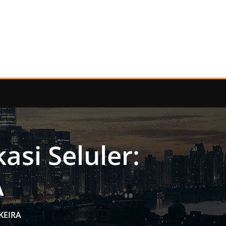
asi Seluler:
A
PKEIRA