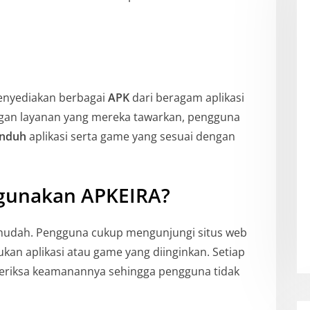
enyediakan berbagai
APK
dari beragam aplikasi
gan layanan yang mereka tawarkan, pengguna
nduh
aplikasi serta game yang sesuai dengan
gunakan APKEIRA?
mudah. Pengguna cukup mengunjungi situs web
n aplikasi atau game yang diinginkan. Setiap
diperiksa keamanannya sehingga pengguna tidak