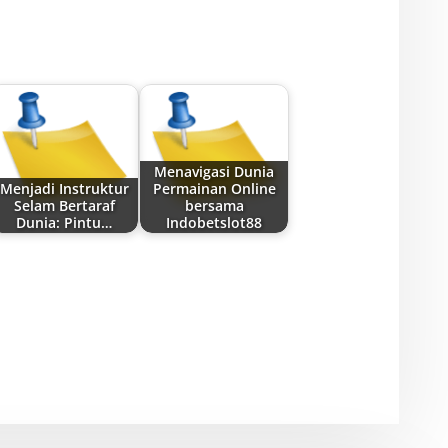
Menavigasi Dunia
Menjadi Instruktur
Permainan Online
Selam Bertaraf
bersama
Dunia: Pintu…
Indobetslot88