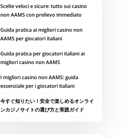
Scelte veloci e sicure: tutto sui casino
non AAMS con prelievo immediato
Guida pratica ai migliori casino non
AAMS per giocatori italiani
Guida pratica per giocatori italiani ai
migliori casino non AAMS
I migliori casino non AAMS: guida
essenziale per i giocatori italiani
今すぐ知りたい！安全で楽しめるオンライ
ンカジノサイトの選び方と実践ガイド