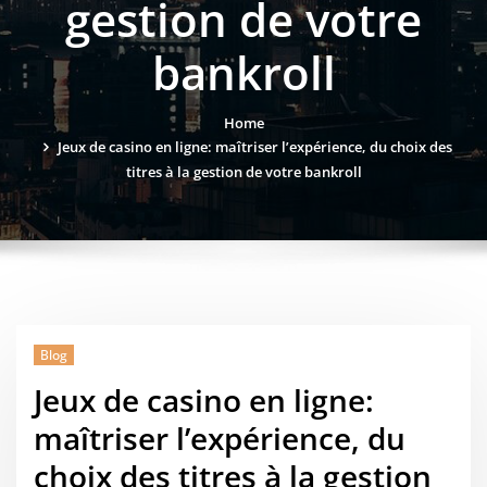
gestion de votre
bankroll
Home
Jeux de casino en ligne: maîtriser l’expérience, du choix des
titres à la gestion de votre bankroll
Blog
Jeux de casino en ligne:
maîtriser l’expérience, du
choix des titres à la gestion