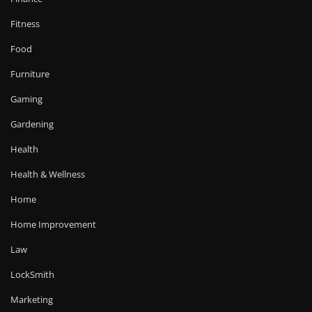
Fitness
Food
Furniture
Gaming
Gardening
Health
Health & Wellness
Home
Home Improvement
Law
LockSmith
Marketing