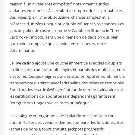
maison à un niveau très compétitif, notamment sur des
variantes équilibrées. À la
roulette
, comprendre les probabilités
des mises (plein, cheval, douzaine, chances simples) et la
présence d’un zéro unique ou double influence vos chances. Les
jeux de poker de casino, comme le Caribbean Stud ou le Three
Card Poker, introduisent une dimension de décision qui, bien
que moins complexe que le poker entre joueurs, reste
déterminante.
Le
live casino
ajoute une couche immersive avec des croupiers
en direct, des caméras multi-angles et parfois des multiplicateurs
aléatoires. Ces jeux, signés par des studios réputés, combinent la
transparence du direct avec l’adrénaline des mises en temps réel.
Pour tous les jeux, le
RNG
(générateur de nombres aléatoires) et
les certifications de laboratoires indépendants garantissent
l’intégrité des tirages sur les titres numériques.
Le catalogue et l’ergonomie de la plateforme comptent tout
autant. Tester des versions démos, comparer les fonctionnalités
(achats de bonus, tours gratuits, jackpots progressifs,