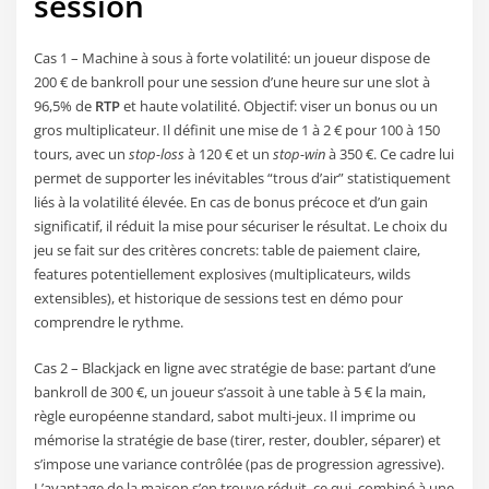
session
Cas 1 – Machine à sous à forte volatilité: un joueur dispose de
200 € de bankroll pour une session d’une heure sur une slot à
96,5% de
RTP
et haute volatilité. Objectif: viser un bonus ou un
gros multiplicateur. Il définit une mise de 1 à 2 € pour 100 à 150
tours, avec un
stop-loss
à 120 € et un
stop-win
à 350 €. Ce cadre lui
permet de supporter les inévitables “trous d’air” statistiquement
liés à la volatilité élevée. En cas de bonus précoce et d’un gain
significatif, il réduit la mise pour sécuriser le résultat. Le choix du
jeu se fait sur des critères concrets: table de paiement claire,
features potentiellement explosives (multiplicateurs, wilds
extensibles), et historique de sessions test en démo pour
comprendre le rythme.
Cas 2 – Blackjack en ligne avec stratégie de base: partant d’une
bankroll de 300 €, un joueur s’assoit à une table à 5 € la main,
règle européenne standard, sabot multi-jeux. Il imprime ou
mémorise la stratégie de base (tirer, rester, doubler, séparer) et
s’impose une variance contrôlée (pas de progression agressive).
L’avantage de la maison s’en trouve réduit, ce qui, combiné à une