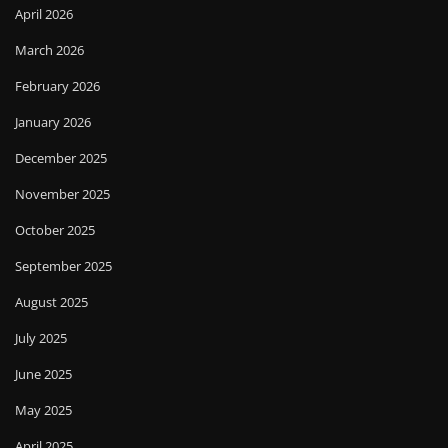
April 2026
March 2026
February 2026
January 2026
December 2025
November 2025
October 2025
September 2025
August 2025
July 2025
June 2025
May 2025
April 2025