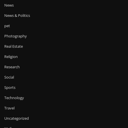
News
News & Politics
pet
Photography
Real Estate
Religion
Research
Social
Sports
Technology
Travel
Uncategorized