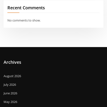
Recent Comments
No comments to show.
Archives
August 2026
July 2026
June 2026
May 2026