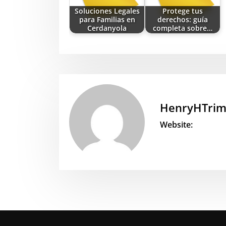
Soluciones Legales
Protege tus
para Familias en
derechos: guía
Cerdanyola
completa sobre…
HenryHTri
Website: