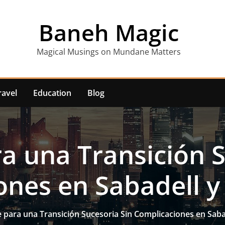
Baneh Magic
Magical Musings on Mundane Matters
ravel
Education
Blog
ra una Transición S
ones en Sabadell y
e para una Transición Sucesoria Sin Complicaciones en Saba