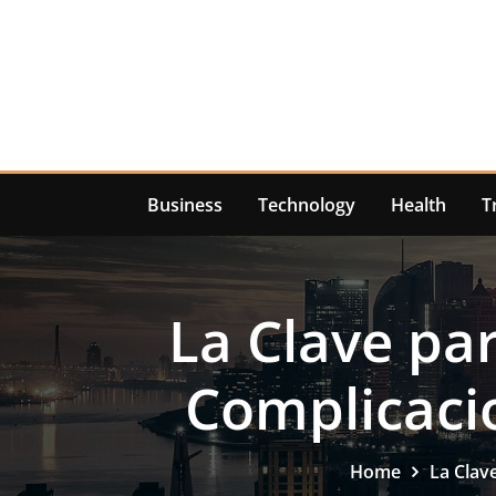
Skip
to
content
Business
Technology
Health
T
La Clave pa
Complicaci
Home
La Clav