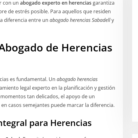
r con un
abogado experto en herencias
garantiza
ibre de estrés posible. Para aquellos que residen
la diferencia entre un
abogado herencias Sabadell
y
n Abogado de Herencias
ncias es fundamental. Un
abogado herencias
miento legal experto en la planificación y gestión
n momentos tan delicados, el apoyo de un
 en casos semejantes puede marcar la diferencia.
ntegral para Herencias