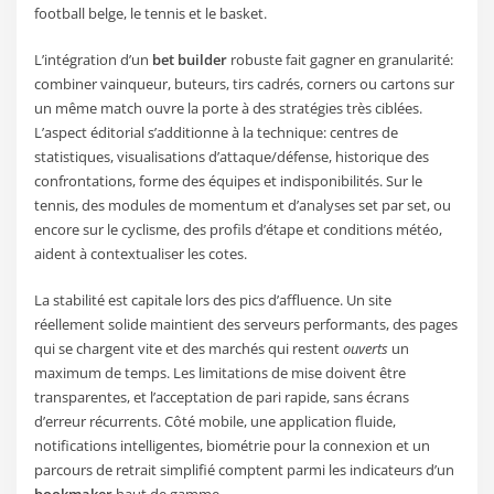
football belge, le tennis et le basket.
L’intégration d’un
bet builder
robuste fait gagner en granularité:
combiner vainqueur, buteurs, tirs cadrés, corners ou cartons sur
un même match ouvre la porte à des stratégies très ciblées.
L’aspect éditorial s’additionne à la technique: centres de
statistiques, visualisations d’attaque/défense, historique des
confrontations, forme des équipes et indisponibilités. Sur le
tennis, des modules de momentum et d’analyses set par set, ou
encore sur le cyclisme, des profils d’étape et conditions météo,
aident à contextualiser les cotes.
La stabilité est capitale lors des pics d’affluence. Un site
réellement solide maintient des serveurs performants, des pages
qui se chargent vite et des marchés qui restent
ouverts
un
maximum de temps. Les limitations de mise doivent être
transparentes, et l’acceptation de pari rapide, sans écrans
d’erreur récurrents. Côté mobile, une application fluide,
notifications intelligentes, biométrie pour la connexion et un
parcours de retrait simplifié comptent parmi les indicateurs d’un