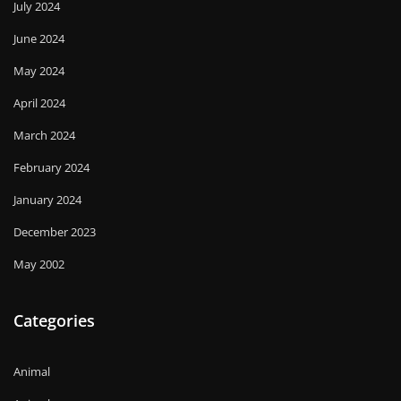
July 2024
June 2024
May 2024
April 2024
March 2024
February 2024
January 2024
December 2023
May 2002
Categories
Animal