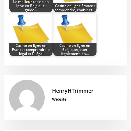
Le meilleur casino en
ligne en Belgique :
Casino en ligne France :
guide…
comprendre, choisir et…
Casino en ligne en
Casino en ligne en
France : comprendre le
Belgique: jouer
légal et l’illégal
légalement, en…
HenryHTrimmer
Website: