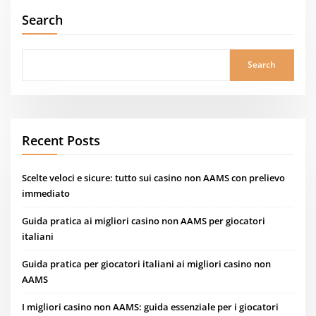
Search
Search
Recent Posts
Scelte veloci e sicure: tutto sui casino non AAMS con prelievo
immediato
Guida pratica ai migliori casino non AAMS per giocatori
italiani
Guida pratica per giocatori italiani ai migliori casino non
AAMS
I migliori casino non AAMS: guida essenziale per i giocatori