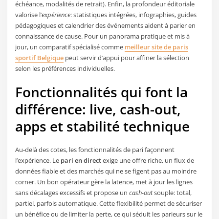
échéance, modalités de retrait). Enfin, la profondeur éditoriale
valorise l’
expérience
: statistiques intégrées, infographies, guides
pédagogiques et calendrier des événements aident à parier en
connaissance de cause. Pour un panorama pratique et mis à
jour, un comparatif spécialisé comme
meilleur site de paris
sportif Belgique
peut servir d’appui pour affiner la sélection
selon les préférences individuelles.
Fonctionnalités qui font la
différence: live, cash-out,
apps et stabilité technique
Au-delà des cotes, les fonctionnalités de pari façonnent
l’expérience. Le
pari en direct
exige une offre riche, un flux de
données fiable et des marchés qui ne se figent pas au moindre
corner. Un bon opérateur gère la latence, met à jour les lignes
sans décalages excessifs et propose un
cash-out
souple: total,
partiel, parfois automatique. Cette flexibilité permet de sécuriser
un bénéfice ou de limiter la perte, ce qui séduit les parieurs sur le