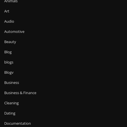
Animals
Art
Audio
Automotive
Beauty
Blog
blogs
Blogv
Business
Business & Finance
Cleaning
Dating
Documentation