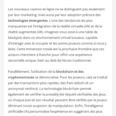
Les nouveaux casinos en ligne ne se distinguent pas seulement
par leur marketing, mais aussi par leur adoption précoce des
technologies émergentes
. L’une des tendances les plus
marquantes est l’intégration de la réalité virtuelle (VR) et de la
réalité augmentée (AR). Imaginez-vous assis à une table de
blackjack dans un environnement virtuel luxueux, capable
d’interagir avec le croupier et les autres joueurs comme si vous y
étiez. Cette immersion totale est la prochaine frontière que ces
acteurs cherchent à franchir pour offrir une expérience
sensorielle unique, bien au-delà de l’écran traditionnel.
Parallèlement, l’utilisation de la
blockchain et des
cryptomonnaies
se démocratise. Pour les joueurs, cela se traduit
par des transactions plus rapides, des frais réduits et un
anonymat renforcé. La technologie blockchain permet
également de certifier la
provably fair
(équité vérifiable) des jeux,
où chaque pari et son résultat peuvent être vérifiés par le joueur,
éliminant toute suspicion de manipulation. Enfin, l’intelligence
artificielle (IA) personnalise l’expérience en suggérant des jeux