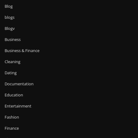
Blog
blogs
Blogv
Business
Business & Finance
Cleaning
Dating
Documentation
Education
Entertainment
Fashion
Finance