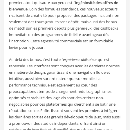
premier atout qui saute aux yeux est l’
ingéniosité des offres de
bienvenue
. Loin des formules standards, ces nouveaux acteurs
rivalisent de créativité pour proposer des packages incluant non
seulement des tours gratuits sans dépôt, mais aussi des bonus
de match sur les premiers dépôts plus généreux, des cashbacks
immédiats ou des programmes de fidélité avantageux dès
l’inscription. Cette agressivité commerciale est un formidable
levier pour le joueur.
Au-delà des bonus, c’est toute l’
expérience utilisateur
qui est
repensée. Les interfaces sont conçues avec les dernières normes
en matière de design, garantissant une navigation fluide et
intuitive, aussi bien sur ordinateur que sur mobile. La
performance technique est également au cœur des
préoccupations : temps de chargement réduits, graphismes
optimisés et stabilité des logiciels sont des critères non-
négociables pour ces plateformes qui cherchent à se bâtir une
réputation solide. Enfin, ils sont souvent les premiers à intégrer
les dernières sorties des grands développeurs de jeux, mais aussi
à promouvoir des studios indépendants, offrant ainsi un
catalogue de jeux frais et diversifié, des machines à sous aux