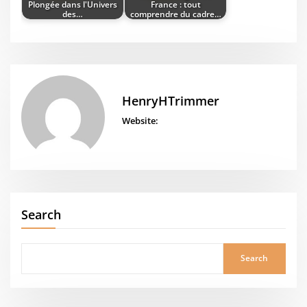
Plongée dans l'Univers
France : tout
des…
comprendre du cadre…
HenryHTrimmer
Website:
Search
Search