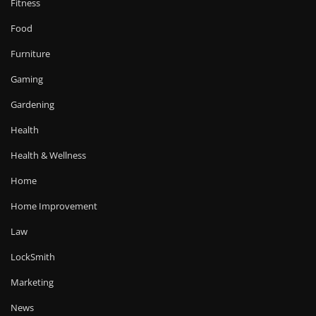
Fitness
Food
Furniture
Gaming
Gardening
Health
Health & Wellness
Home
Home Improvement
Law
LockSmith
Marketing
News