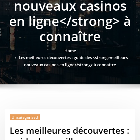
nouveaux casinos
en ligne</strong> à
connaître
Home
Les meilleures découvertes : guide des <strong>meilleurs
nouveaux casinos en ligne</strong> à connaître
Uncategorized
Les meilleures découvertes :