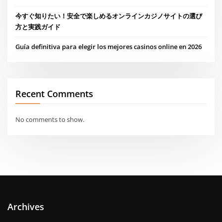
今すぐ知りたい！安全で楽しめるオンラインカジノサイトの選び
方と実践ガイド
Guía definitiva para elegir los mejores casinos online en 2026
Recent Comments
No comments to show.
Archives