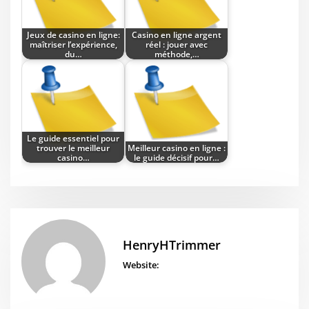
Jeux de casino en ligne:
Casino en ligne argent
maîtriser l’expérience,
réel : jouer avec
du…
méthode,…
Le guide essentiel pour
trouver le meilleur
Meilleur casino en ligne :
casino…
le guide décisif pour…
HenryHTrimmer
Website: