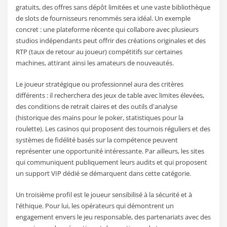
gratuits, des offres sans dépôt limitées et une vaste bibliothèque
de slots de fournisseurs renommés sera idéal. Un exemple
concret : une plateforme récente qui collabore avec plusieurs
studios indépendants peut offrir des créations originales et des
RTP (taux de retour au joueur) compétitifs sur certaines
machines, attirant ainsi les amateurs de nouveautés.
Le joueur stratégique ou professionnel aura des critères
différents : il recherchera des jeux de table avec limites élevées,
des conditions de retrait claires et des outils d'analyse
(historique des mains pour le poker, statistiques pour la
roulette). Les casinos qui proposent des tournois réguliers et des
systèmes de fidélité basés sur la compétence peuvent
représenter une opportunité intéressante. Par ailleurs, les sites
qui communiquent publiquement leurs audits et qui proposent
un support VIP dédié se démarquent dans cette catégorie.
Un troisième profil est le joueur sensibilisé à la sécurité et à
l'éthique. Pour lui, les opérateurs qui démontrent un
engagement envers le jeu responsable, des partenariats avec des