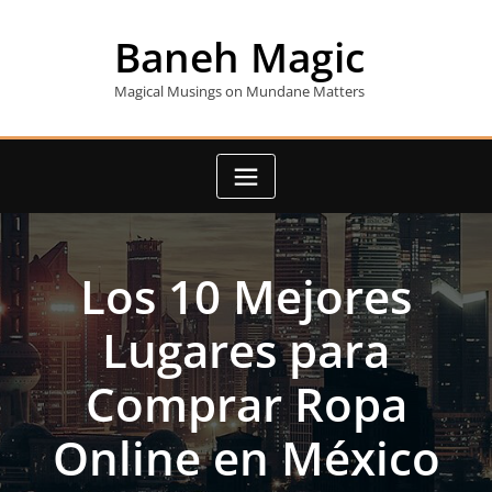
Skip
to
Baneh Magic
content
Magical Musings on Mundane Matters
Los 10 Mejores
Lugares para
Comprar Ropa
Online en México