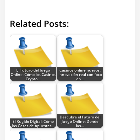
Related Posts:
El Futuro del Juego
Casinos online nuevos:
Online: Cómo los Casinos
innovación real con foco
Crypto…
en…
Descubre el Futuro del
El Rugido Digital: Cómo
Juego Online: Donde
las Casas de Apuestas…
las…