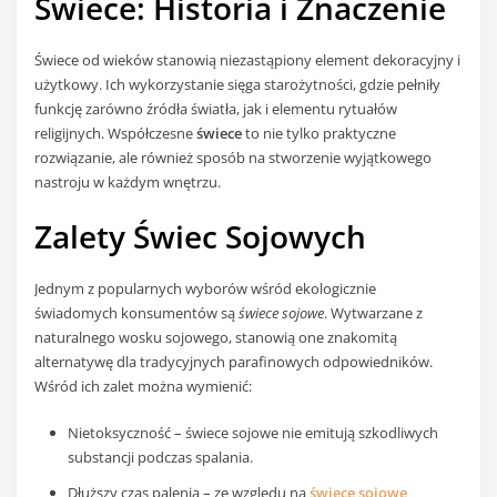
Świece: Historia i Znaczenie
Świece od wieków stanowią niezastąpiony element dekoracyjny i
użytkowy. Ich wykorzystanie sięga starożytności, gdzie pełniły
funkcję zarówno źródła światła, jak i elementu rytuałów
religijnych. Współczesne
świece
to nie tylko praktyczne
rozwiązanie, ale również sposób na stworzenie wyjątkowego
nastroju w każdym wnętrzu.
Zalety Świec Sojowych
Jednym z popularnych wyborów wśród ekologicznie
świadomych konsumentów są
świece sojowe
. Wytwarzane z
naturalnego wosku sojowego, stanowią one znakomitą
alternatywę dla tradycyjnych parafinowych odpowiedników.
Wśród ich zalet można wymienić:
Nietoksyczność – świece sojowe nie emitują szkodliwych
substancji podczas spalania.
Dłuższy czas palenia – ze względu na
świece sojowe