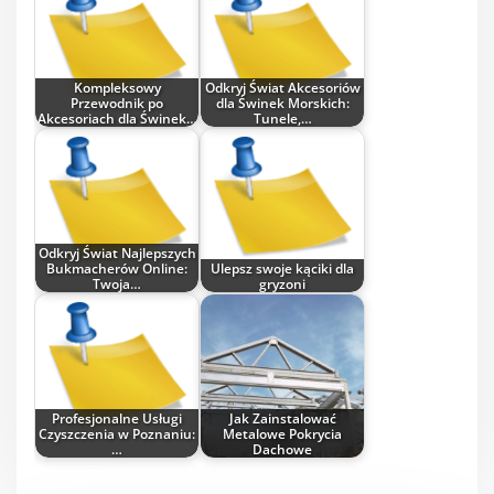
Kompleksowy
Odkryj Świat Akcesoriów
Przewodnik po
dla Świnek Morskich:
Akcesoriach dla Świnek…
Tunele,…
Odkryj Świat Najlepszych
Bukmacherów Online:
Ulepsz swoje kąciki dla
Twoja…
gryzoni
Profesjonalne Usługi
Jak Zainstalować
Czyszczenia w Poznaniu:
Metalowe Pokrycia
…
Dachowe