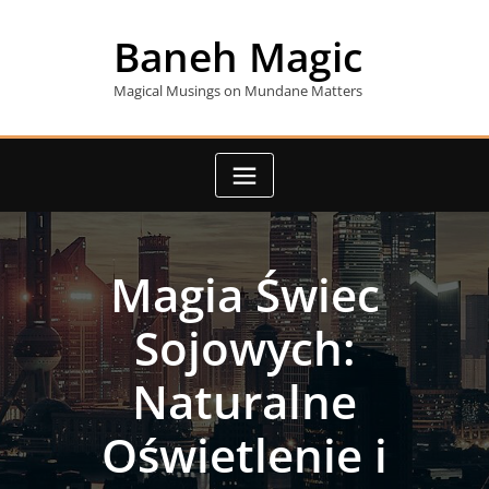
Skip
to
Baneh Magic
content
Magical Musings on Mundane Matters
Magia Świec
Sojowych:
Naturalne
Oświetlenie i