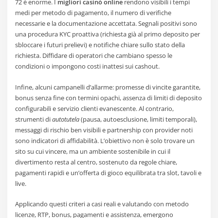
72 è enorme. I
migliori casinò online
rendono visibili i tempi
medi per metodo di pagamento, il numero di verifiche
necessarie e la documentazione accettata. Segnali positivi sono
una procedura KYC proattiva (richiesta già al primo deposito per
sbloccare i futuri prelievi) e notifiche chiare sullo stato della
richiesta. Diffidare di operatori che cambiano spesso le
condizioni o impongono costi inattesi sui cashout.
Infine, alcuni campanelli d’allarme: promesse di vincite garantite,
bonus senza fine con termini opachi, assenza di limiti di deposito
configurabili e servizio clienti evanescente. Al contrario,
strumenti di
autotutela
(pausa, autoesclusione, limiti temporali),
messaggi di rischio ben visibili e partnership con provider noti
sono indicatori di affidabilità. L’obiettivo non è solo trovare un
sito su cui vincere, ma un ambiente sostenibile in cui il
divertimento resta al centro, sostenuto da regole chiare,
pagamenti rapidi e un’offerta di gioco equilibrata tra slot, tavoli e
live.
Applicando questi criteri a casi reali e valutando con metodo
licenze, RTP, bonus, pagamenti e assistenza, emergono