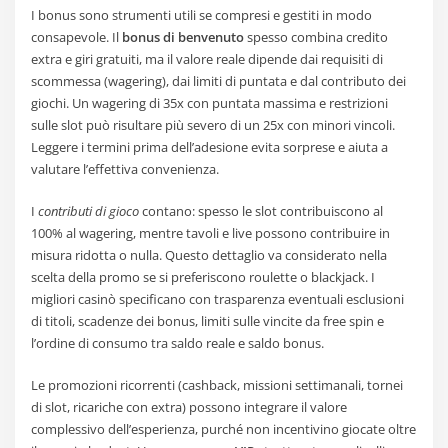
I bonus sono strumenti utili se compresi e gestiti in modo
consapevole. Il
bonus di benvenuto
spesso combina credito
extra e giri gratuiti, ma il valore reale dipende dai requisiti di
scommessa (wagering), dai limiti di puntata e dal contributo dei
giochi. Un wagering di 35x con puntata massima e restrizioni
sulle slot può risultare più severo di un 25x con minori vincoli.
Leggere i termini prima dell’adesione evita sorprese e aiuta a
valutare l’effettiva convenienza.
I
contributi di gioco
contano: spesso le slot contribuiscono al
100% al wagering, mentre tavoli e live possono contribuire in
misura ridotta o nulla. Questo dettaglio va considerato nella
scelta della promo se si preferiscono roulette o blackjack. I
migliori casinò specificano con trasparenza eventuali esclusioni
di titoli, scadenze dei bonus, limiti sulle vincite da free spin e
l’ordine di consumo tra saldo reale e saldo bonus.
Le promozioni ricorrenti (cashback, missioni settimanali, tornei
di slot, ricariche con extra) possono integrare il valore
complessivo dell’esperienza, purché non incentivino giocate oltre