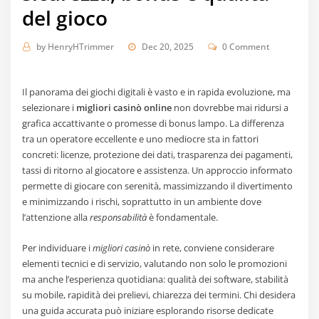
del gioco
by
HenryHTrimmer
Dec 20, 2025
0 Comment
Il panorama dei giochi digitali è vasto e in rapida evoluzione, ma
selezionare i
migliori casinò online
non dovrebbe mai ridursi a
grafica accattivante o promesse di bonus lampo. La differenza
tra un operatore eccellente e uno mediocre sta in fattori
concreti: licenze, protezione dei dati, trasparenza dei pagamenti,
tassi di ritorno al giocatore e assistenza. Un approccio informato
permette di giocare con serenità, massimizzando il divertimento
e minimizzando i rischi, soprattutto in un ambiente dove
l’attenzione alla
responsabilità
è fondamentale.
Per individuare i
migliori casinò
in rete, conviene considerare
elementi tecnici e di servizio, valutando non solo le promozioni
ma anche l’esperienza quotidiana: qualità dei software, stabilità
su mobile, rapidità dei prelievi, chiarezza dei termini. Chi desidera
una guida accurata può iniziare esplorando risorse dedicate