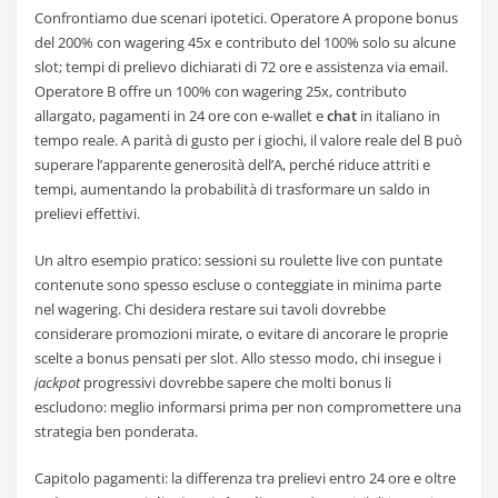
Confrontiamo due scenari ipotetici. Operatore A propone bonus
del 200% con wagering 45x e contributo del 100% solo su alcune
slot; tempi di prelievo dichiarati di 72 ore e assistenza via email.
Operatore B offre un 100% con wagering 25x, contributo
allargato, pagamenti in 24 ore con e-wallet e
chat
in italiano in
tempo reale. A parità di gusto per i giochi, il valore reale del B può
superare l’apparente generosità dell’A, perché riduce attriti e
tempi, aumentando la probabilità di trasformare un saldo in
prelievi effettivi.
Un altro esempio pratico: sessioni su roulette live con puntate
contenute sono spesso escluse o conteggiate in minima parte
nel wagering. Chi desidera restare sui tavoli dovrebbe
considerare promozioni mirate, o evitare di ancorare le proprie
scelte a bonus pensati per slot. Allo stesso modo, chi insegue i
jackpot
progressivi dovrebbe sapere che molti bonus li
escludono: meglio informarsi prima per non compromettere una
strategia ben ponderata.
Capitolo pagamenti: la differenza tra prelievi entro 24 ore e oltre