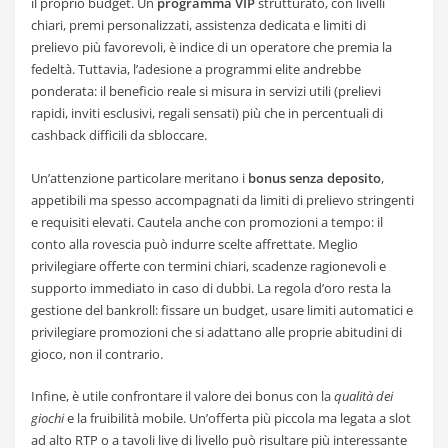
il proprio budget. Un
programma VIP
strutturato, con livelli
chiari, premi personalizzati, assistenza dedicata e limiti di
prelievo più favorevoli, è indice di un operatore che premia la
fedeltà. Tuttavia, l’adesione a programmi elite andrebbe
ponderata: il beneficio reale si misura in servizi utili (prelievi
rapidi, inviti esclusivi, regali sensati) più che in percentuali di
cashback difficili da sbloccare.
Un’attenzione particolare meritano i
bonus senza deposito
,
appetibili ma spesso accompagnati da limiti di prelievo stringenti
e requisiti elevati. Cautela anche con promozioni a tempo: il
conto alla rovescia può indurre scelte affrettate. Meglio
privilegiare offerte con termini chiari, scadenze ragionevoli e
supporto immediato in caso di dubbi. La regola d’oro resta la
gestione del bankroll: fissare un budget, usare limiti automatici e
privilegiare promozioni che si adattano alle proprie abitudini di
gioco, non il contrario.
Infine, è utile confrontare il valore dei bonus con la
qualità dei
giochi
e la fruibilità mobile. Un’offerta più piccola ma legata a slot
ad alto RTP o a tavoli live di livello può risultare più interessante