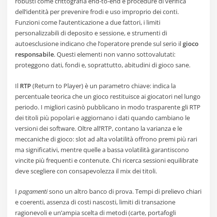
robusti come crittografia end-to-end e procedure di verifica
dell’identità per prevenire frodi e uso improprio dei conti.
Funzioni come l’autenticazione a due fattori, i limiti
personalizzabili di deposito e sessione, e strumenti di
autoesclusione indicano che l’operatore prende sul serio il
gioco
responsabile
. Questi elementi non vanno sottovalutati:
proteggono dati, fondi e, soprattutto, abitudini di gioco sane.
Il
RTP
(Return to Player) è un parametro chiave: indica la
percentuale teorica che un gioco restituisce ai giocatori nel lungo
periodo. I migliori casinò pubblicano in modo trasparente gli RTP
dei titoli più popolari e aggiornano i dati quando cambiano le
versioni dei software. Oltre all’RTP, contano la varianza e le
meccaniche di gioco: slot ad alta volatilità offrono premi più rari
ma significativi, mentre quelle a bassa volatilità garantiscono
vincite più frequenti e contenute. Chi ricerca sessioni equilibrate
deve scegliere con consapevolezza il mix dei titoli.
I
pagamenti
sono un altro banco di prova. Tempi di prelievo chiari
e coerenti, assenza di costi nascosti, limiti di transazione
ragionevoli e un’ampia scelta di metodi (carte, portafogli