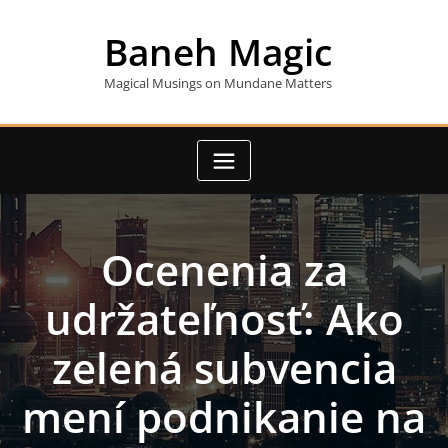
Skip
to
Baneh Magic
content
Magical Musings on Mundane Matters
Ocenenia za
udržateľnosť: Ako
zelená subvencia
mení podnikanie na