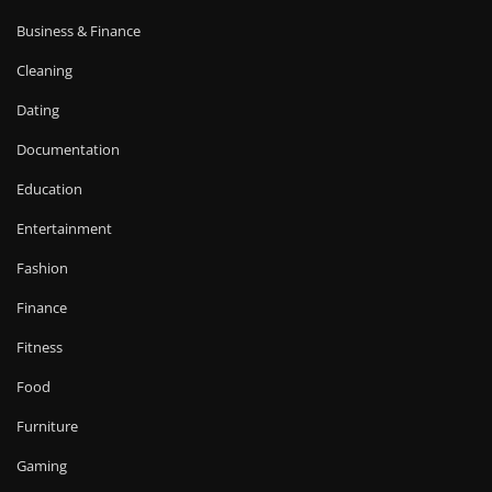
Business & Finance
Cleaning
Dating
Documentation
Education
Entertainment
Fashion
Finance
Fitness
Food
Furniture
Gaming