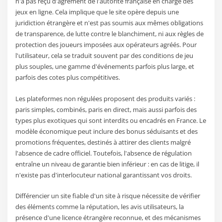
n'a pas reçu d'agrément de l'autorité française en charge des
jeux en ligne. Cela implique que le site opère depuis une
juridiction étrangère et n'est pas soumis aux mêmes obligations
de transparence, de lutte contre le blanchiment, ni aux règles de
protection des joueurs imposées aux opérateurs agréés. Pour
l'utilisateur, cela se traduit souvent par des conditions de jeu
plus souples, une gamme d'événements parfois plus large, et
parfois des cotes plus compétitives.
Les plateformes non régulées proposent des produits variés :
paris simples, combinés, paris en direct, mais aussi parfois des
types plus exotiques qui sont interdits ou encadrés en France. Le
modèle économique peut inclure des bonus séduisants et des
promotions fréquentes, destinés à attirer des clients malgré
l'absence de cadre officiel. Toutefois, l'absence de régulation
entraîne un niveau de garantie bien inférieur : en cas de litige, il
n'existe pas d'interlocuteur national garantissant vos droits.
Différencier un site fiable d'un site à risque nécessite de vérifier
des éléments comme la réputation, les avis utilisateurs, la
présence d'une licence étrangère reconnue, et des mécanismes