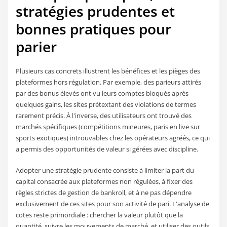
stratégies prudentes et
bonnes pratiques pour
parier
Plusieurs cas concrets illustrent les bénéfices et les pièges des
plateformes hors régulation. Par exemple, des parieurs attirés
par des bonus élevés ont vu leurs comptes bloqués après
quelques gains, les sites prétextant des violations de termes
rarement précis. À l'inverse, des utilisateurs ont trouvé des
marchés spécifiques (compétitions mineures, paris en live sur
sports exotiques) introuvables chez les opérateurs agréés, ce qui
a permis des opportunités de valeur si gérées avec discipline.
Adopter une stratégie prudente consiste à limiter la part du
capital consacrée aux plateformes non régulées, à fixer des
règles strictes de gestion de bankroll, et à ne pas dépendre
exclusivement de ces sites pour son activité de pari. L'analyse de
cotes reste primordiale : chercher la valeur plutôt que la
quantité, suivre les mouvements de marché, et utiliser des outils