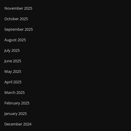
November 2025
October 2025
September 2025
August 2025
July 2025
June 2025
May 2025
April 2025
March 2025
February 2025
January 2025
December 2024