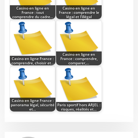
Casino en ligne en
Casino en ligne en
France : tout
France : comprendre le
comprendre du cadre…
légal et l’illégal
Casino en ligne en
Casino en ligne France :
France : comprendre,
comprendre, choisir et…
comparer,…
Casino en ligne France :
panorama légal, sécurité
Paris sportif hors ARJEL :
et…
risques, réalités et…