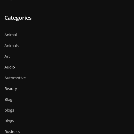
Categories
Animal
Animals
Art
Audio
Automotive
Beauty
Blog
blogs
Blogv
Business