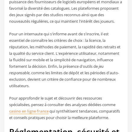
puissance des fournisseurs de logiciels européens et mondiaux a
favorisé la diversité des catalogues. Les plateformes proposent
des jeux signés par des studios reconnus ainsi que des
nouveautés régulières, ce qui maintient l'intérêt des joueurs.
Pour un internaute qui s'informe avant de s'inscrire, il est
essentiel de connaître les critères de choix : la licence, la
réputation, les méthodes de paiement, la rapidité des retraits et
la qualité du service client. L'expérience utilisateur, notamment
la fluidité sur mobile et la simplicité de navigation, influence
fortement la décision. Enfin, la présence d'outils de
jeu
responsable
, comme les limites de dépôt et les périodes d'auto-
exclusion, devient un critère de confiance pour de nombreux
utilisateurs.
Pour approfondir le sujet et découvrir des ressources
spécialisées, pensez à consulter des analyses dédiées comme
casino en ligne france
qui synthétisent tendances, comparatifs
et conseils pratiques pour choisir la meilleure plateforme.
Réglementation, sécurité et