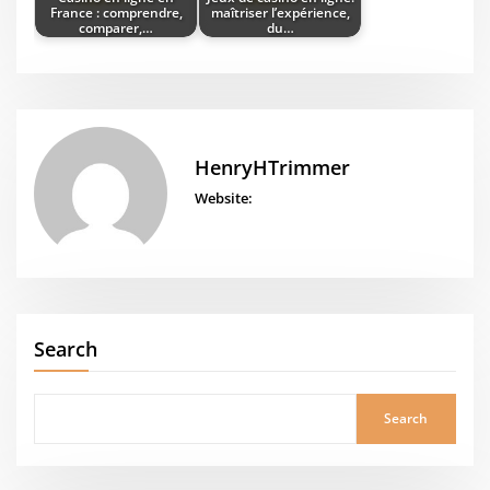
France : comprendre,
maîtriser l’expérience,
comparer,…
du…
HenryHTrimmer
Website:
Search
Search