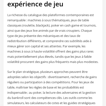
expérience de jeu
La richesse du catalogue des plateformes contemporaines est
remarquable : machines à sous thématiques, jeux de table
classiques (roulette, blackjack), poker en cash game et tournois,
ainsi que des jeux live animés par de vrais croupiers. Chaque
type de jeu présente des mécaniques et des taux de
redistribution différents, et comprendre ces subtilités aide à
mieux gérer son capital et ses attentes. Par exemple, les
machines à sous à haute volatilité offrent des gains plus rares
mais potentiellement plus élevés, tandis que les jeux à faible
volatilité procurent des gains plus fréquents mais plus modestes.
Sur le plan stratégique, plusieurs approches peuvent être
adoptées selon les objectifs : divertissement, recherche de gains
réguliers ou participation à des compétitions. Pour les jeux de
table, maîtriser les règles de base et les probabilités est
indispensable ; au poker, la lecture des adversaires et la gestion
du bankroll sont des compétences clés. Les outils comme les
simulateurs, les calculateurs de cotes et les guides stratégiques