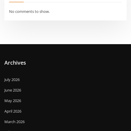
No comments to show.
Archives
July 2026
June 2026
May 2026
April 2026
March 2026