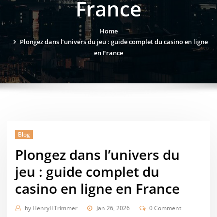
France
Home
Plongez dans l’univers du jeu : guide complet du casino en ligne
en France
Blog
Plongez dans l’univers du
jeu : guide complet du
casino en ligne en France
by
HenryHTrimmer
Jan 26, 2026
0 Comment