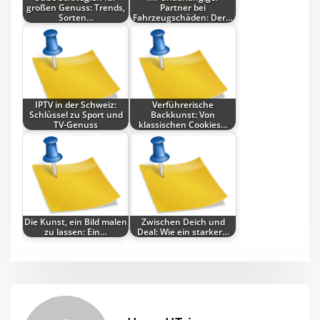
großen Genuss: Trends,
Partner bei
Sorten…
Fahrzeugschäden: Der…
IPTV in der Schweiz:
Verführerische
Schlüssel zu Sport und
Backkunst: Von
TV-Genuss
klassischen Cookies…
Die Kunst, ein Bild malen
Zwischen Deich und
zu lassen: Ein…
Deal: Wie ein starker…