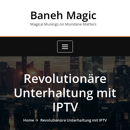
Skip
to
Baneh Magic
content
Magical Musings on Mundane Matters
Revolutionäre
Unterhaltung mit
IPTV
Home
Revolutionäre Unterhaltung mit IPTV