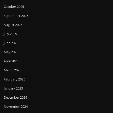
October 2025
September 2025
August 2025
July 2025
June 2025
May 2025
April 2025
March 2025
February 2025
January 2025
December 2024
November 2024