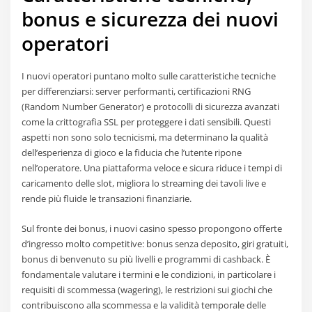
bonus e sicurezza dei nuovi
operatori
I nuovi operatori puntano molto sulle caratteristiche tecniche
per differenziarsi: server performanti, certificazioni RNG
(Random Number Generator) e protocolli di sicurezza avanzati
come la crittografia SSL per proteggere i dati sensibili. Questi
aspetti non sono solo tecnicismi, ma determinano la qualità
dell’esperienza di gioco e la fiducia che l’utente ripone
nell’operatore. Una piattaforma veloce e sicura riduce i tempi di
caricamento delle slot, migliora lo streaming dei tavoli live e
rende più fluide le transazioni finanziarie.
Sul fronte dei bonus, i nuovi casino spesso propongono offerte
d’ingresso molto competitive: bonus senza deposito, giri gratuiti,
bonus di benvenuto su più livelli e programmi di cashback. È
fondamentale valutare i termini e le condizioni, in particolare i
requisiti di scommessa (wagering), le restrizioni sui giochi che
contribuiscono alla scommessa e la validità temporale delle