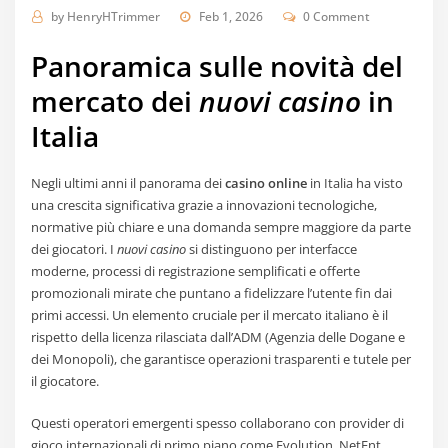
by
HenryHTrimmer
Feb 1, 2026
0 Comment
Panoramica sulle novità del
mercato dei
nuovi casino
in
Italia
Negli ultimi anni il panorama dei
casino online
in Italia ha visto
una crescita significativa grazie a innovazioni tecnologiche,
normative più chiare e una domanda sempre maggiore da parte
dei giocatori. I
nuovi casino
si distinguono per interfacce
moderne, processi di registrazione semplificati e offerte
promozionali mirate che puntano a fidelizzare l’utente fin dai
primi accessi. Un elemento cruciale per il mercato italiano è il
rispetto della licenza rilasciata dall’ADM (Agenzia delle Dogane e
dei Monopoli), che garantisce operazioni trasparenti e tutele per
il giocatore.
Questi operatori emergenti spesso collaborano con provider di
gioco internazionali di primo piano come Evolution, NetEnt,