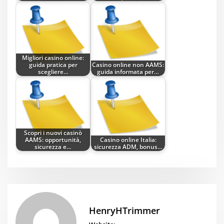
Migliori casino online:
guida pratica per
Casino online non AAMS:
scegliere…
guida informata per…
Scopri i nuovi casinò
AAMS: opportunità,
Casino online Italia:
sicurezza e…
sicurezza ADM, bonus…
HenryHTrimmer