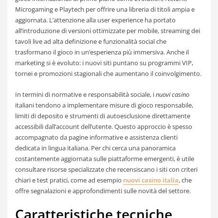
Microgaming e Playtech per offrire una libreria di titoli ampia e
aggiornata. L’attenzione alla user experience ha portato
all’introduzione di versioni ottimizzate per mobile, streaming dei
tavoli live ad alta definizione e funzionalità social che
trasformano il gioco in un’esperienza più immersiva. Anche il
marketing si è evoluto: i nuovi siti puntano su programmi VIP,
tornei e promozioni stagionali che aumentano il coinvolgimento.
In termini di normative e responsabilità sociale, i
nuovi casino
italiani tendono a implementare misure di gioco responsabile,
limiti di deposito e strumenti di autoesclusione direttamente
accessibili dall’account dell’utente. Questo approccio è spesso
accompagnato da pagine informative e assistenza clienti
dedicata in lingua italiana. Per chi cerca una panoramica
costantemente aggiornata sulle piattaforme emergenti, è utile
consultare risorse specializzate che recensiscano i siti con criteri
chiari e test pratici, come ad esempio
nuovi casino italia
, che
offre segnalazioni e approfondimenti sulle novità del settore.
Caratteristiche tecniche,