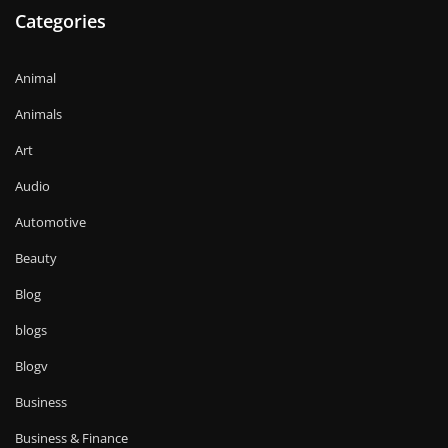
Categories
Animal
Animals
Art
Audio
Automotive
Beauty
Blog
blogs
Blogv
Business
Business & Finance