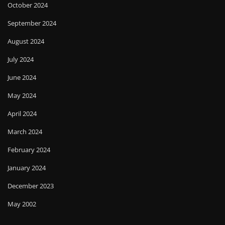
October 2024
September 2024
August 2024
July 2024
June 2024
May 2024
April 2024
March 2024
February 2024
January 2024
December 2023
May 2002