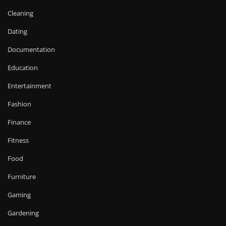
Cleaning
Dating
Documentation
Education
Entertainment
Fashion
Finance
Fitness
Food
Furniture
Gaming
Gardening