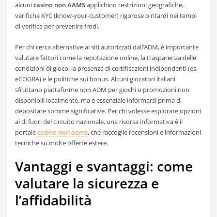
alcuni
casino non AAMS
applichino restrizioni geografiche,
verifiche KYC (know-your-customer) rigorose o ritardi nei tempi
di verifica per prevenire frodi.
Per chi cerca alternative ai siti autorizzati dall’ADM, è importante
valutare fattori come la reputazione online, la trasparenza delle
condizioni di gioco, la presenza di certificazioni indipendenti (es.
eCOGRA) e le politiche sui bonus. Alcuni giocatori italiani
sfruttano piattaforme non ADM per giochi o promozioni non
disponibili localmente, ma è essenziale informarsi prima di
depositare somme significative. Per chi volesse esplorare opzioni
al di fuori del circuito nazionale, una risorsa informativa è il
portale
casino non aams
, che raccoglie recensioni e informazioni
tecniche su molte offerte estere.
Vantaggi e svantaggi: come
valutare la sicurezza e
l’affidabilità