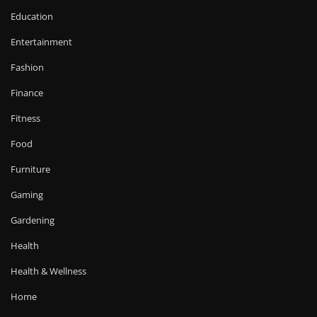
Education
Entertainment
Fashion
Finance
Fitness
Food
Furniture
Gaming
Gardening
Health
Health & Wellness
Home