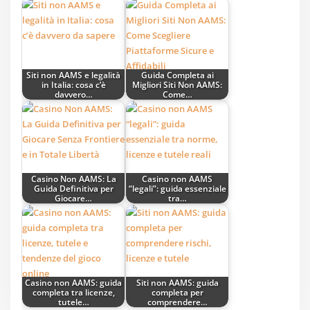
Siti non AAMS e legalità
Guida Completa ai
in Italia: cosa c’è
Migliori Siti Non AAMS:
davvero…
Come…
Casino Non AAMS: La
Casino non AAMS
Guida Definitiva per
“legali”: guida essenziale
Giocare…
tra…
Casino non AAMS: guida
Siti non AAMS: guida
completa tra licenze,
completa per
tutele…
comprendere…