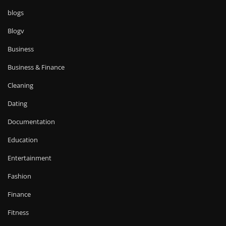
blogs
Blogv
Business
Business & Finance
Cleaning
Dating
Documentation
Education
Entertainment
Fashion
Finance
Fitness