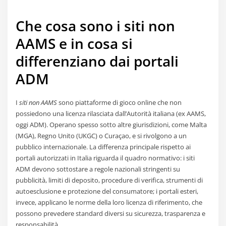
Che cosa sono i siti non
AAMS e in cosa si
differenziano dai portali
ADM
I
siti non AAMS
sono piattaforme di gioco online che non
possiedono una licenza rilasciata dall’Autorità italiana (ex AAMS,
oggi ADM). Operano spesso sotto altre giurisdizioni, come Malta
(MGA), Regno Unito (UKGC) o Curaçao, e si rivolgono a un
pubblico internazionale. La differenza principale rispetto ai
portali autorizzati in Italia riguarda il quadro normativo: i siti
ADM devono sottostare a regole nazionali stringenti su
pubblicità, limiti di deposito, procedure di verifica, strumenti di
autoesclusione e protezione del consumatore; i portali esteri,
invece, applicano le norme della loro licenza di riferimento, che
possono prevedere standard diversi su sicurezza, trasparenza e
responsabilità.