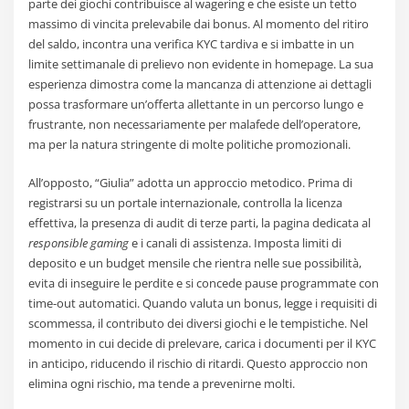
parte dei giochi contribuisce al wagering e che esiste un tetto
massimo di vincita prelevabile dai bonus. Al momento del ritiro
del saldo, incontra una verifica KYC tardiva e si imbatte in un
limite settimanale di prelievo non evidente in homepage. La sua
esperienza dimostra come la mancanza di attenzione ai dettagli
possa trasformare un’offerta allettante in un percorso lungo e
frustrante, non necessariamente per malafede dell’operatore,
ma per la natura stringente di molte politiche promozionali.
All’opposto, “Giulia” adotta un approccio metodico. Prima di
registrarsi su un portale internazionale, controlla la licenza
effettiva, la presenza di audit di terze parti, la pagina dedicata al
responsible gaming
e i canali di assistenza. Imposta limiti di
deposito e un budget mensile che rientra nelle sue possibilità,
evita di inseguire le perdite e si concede pause programmate con
time-out automatici. Quando valuta un bonus, legge i requisiti di
scommessa, il contributo dei diversi giochi e le tempistiche. Nel
momento in cui decide di prelevare, carica i documenti per il KYC
in anticipo, riducendo il rischio di ritardi. Questo approccio non
elimina ogni rischio, ma tende a prevenirne molti.