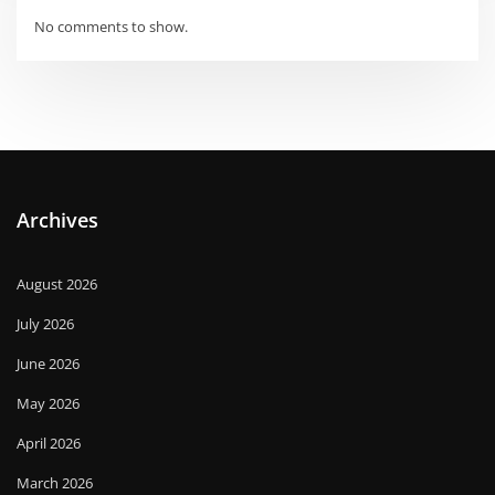
No comments to show.
Archives
August 2026
July 2026
June 2026
May 2026
April 2026
March 2026