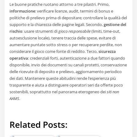
Le buone pratiche ruotano attorno a tre pilastri. Primo,
informazione
: verificare licenze, audit, termini di bonus e
politiche di prelievo prima di depositare; controllare la qualità del
supporto e la chiarezza delle pagine legali. Secondo,
gestione del
rischio
: usare strumenti di
gioco responsabile
(limiti, time-out,
autoesclusione locale), tenere traccia delle spese, evitare di
aumentare puntate sotto stress o per recuperare perdite, non
considerare il gioco come fonte di reddito. Terzo,
sicurezza
operativa
: credenziali forti, autenticazione a due fattori quando
disponibile, invio dei documenti su canali protetti, conservazione
delle ricevute di deposito e prelievo, aggiornamento periodico
dei dati. Mantenere queste abitudini rende l’esperienza più
trasparente e aiuta a distinguere operatori seri da offerte poco
sostenibili, soprattutto nel panorama eterogeneo dei
siti non
AAMS
.
Related Posts: