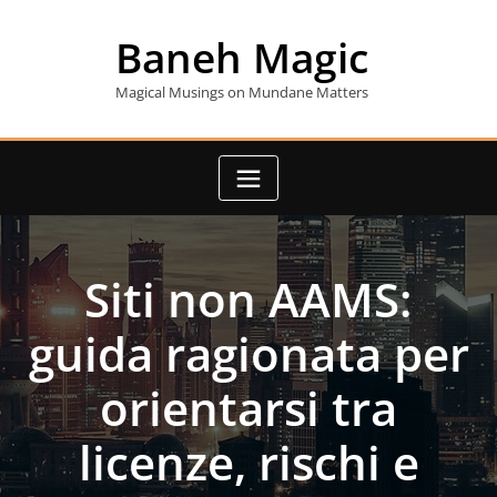
Skip
to
Baneh Magic
content
Magical Musings on Mundane Matters
Siti non AAMS:
guida ragionata per
orientarsi tra
licenze, rischi e