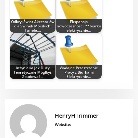
Odkryj Świat Akcesoriów
Ekspansja
dla Świnek Morskich:
nowoczesności: **biurko
Tunele,…
elektrycznie…
Inżynieria Jak Duży
Wydajne Przestrzenie
Teoretycznie Mógłbyś
Pracy z Biurkami
Zbudować…
Elektrycznie…
HenryHTrimmer
Website: