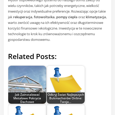
Wybór odpowiedniego systemu do naszego domu zależy od
wielu czynników, takich jak potrzeby energetyczne, wielkość
inwestycji oraz indywidualne preferencje. Rozważając opcje takie
jak
rekuperacja
,
fotowoltaika
,
pompy ciepła
oraz
klimatyzacja
,
warto zwrócić uwagę na ich efektywność oraz długoterminowe
korzyści finansowe i ekologiczne. Inwestycja w te nowoczesne
technologie to krok ku zrównoważonemu i oszczędnemu
gospodarstwu domowemu.
Related Posts:
Jak Zainstalować
Odkryj Świat Najlepszych
Metalowe Pokrycia
Bukmacherów Online:
Dachowe
Twoja…