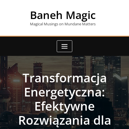
Skip
to
Baneh Magic
content
Magical Musings on Mundane Matters
Transformacja
Energetyczna:
Efektywne
Rozwiązania dla