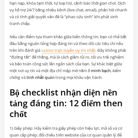
hạn nạp, khóa tạm thời, tự loại trừ, cảnh báo thời gian chơi. Dịch
vụ hỗ trợ 24/7 bằng nhiều kênh (live chat, email), phản hồi nhanh
và có tính giải quyết vấn đề là “phao cứu sinh” khi phát sinh
tranh chấp.
Nếu cần điểm tựa tham khảo giữa biển thông tin, bạn có thể bắt
đầu bằng nguồn tổng hợp đáng tin và theo dõi các tiêu chí nêu
trên khi đánh giá
casino trực tuyến uy tín nhất
. Đây không phải
“đường tắt” để thắng, mà là cách giảm rủi ro, tối ưu trải nghiệm
và bảo toàn công sức lẫn ngân sách của bạn. Sự khác biệt giữa
một nơi uy tín và một địa chỉ mập mờ nằm ở
minh bạch
,
kiểm
chứng
và
tính nhất quán
trong mọi khâu vận hành.
Bộ checklist nhận diện nền
tảng đáng tin: 12 điểm then
chốt
1) Giấy phép: Hãy kiểm tra giấy phép còn hiệu lực, mã số và cơ
quan cấp phép; đối chiếu trên website của cơ quan quản lý để