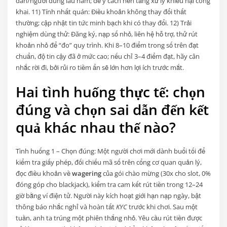
đàn/người dùng lâu năm; để ý cách nền tảng xử lý khiếu nại công
khai. 11) Tính nhất quán: Điều khoản không thay đổi thất
thường; cập nhật tin tức minh bạch khi có thay đổi. 12) Trải
nghiệm dùng thử: Đăng ký, nạp số nhỏ, liên hệ hỗ trợ, thử rút
khoản nhỏ để “đo” quy trình. Khi 8–10 điểm trong số trên đạt
chuẩn, độ tin cậy đã ở mức cao; nếu chỉ 3–4 điểm đạt, hãy cân
nhắc rời đi, bởi rủi ro tiềm ẩn sẽ lớn hơn lợi ích trước mắt.
Hai tình huống thực tế: chọn
đúng và chọn sai dẫn đến kết
quả khác nhau thế nào?
Tình huống 1 – Chọn đúng: Một người chơi mới dành buổi tối để
kiểm tra giấy phép, đối chiếu mã số trên cổng cơ quan quản lý,
đọc điều khoản về
wagering
của gói chào mừng (30x cho slot, 0%
đóng góp cho blackjack), kiểm tra cam kết rút tiền trong 12–24
giờ bằng ví điện tử. Người này kích hoạt giới hạn nạp ngày, bật
thông báo nhắc nghỉ và hoàn tất
KYC
trước khi chơi. Sau một
tuần, anh ta trúng một phiên thắng nhỏ. Yêu cầu rút tiền được