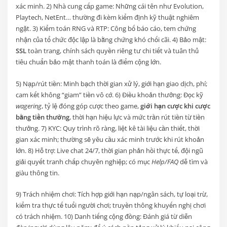
xác minh. 2) Nhà cung cấp game: Những cái tên như Evolution,
Playtech, NetEnt… thường đi kèm kiểm định kỹ thuật nghiêm
ngặt. 3) Kiểm toán RNG và RTP: Công bố báo cáo, tem chứng
nhận của tổ chức độc lập là bằng chứng khó chối cãi. 4) Bảo mật:
SSL
toàn trang, chính sách quyền riêng tư chi tiết và tuân thủ
tiêu chuẩn bảo mật thanh toán là điểm cộng lớn.
5) Nạp/rút tiền: Minh bạch thời gian xử lý, giới hạn giao dịch, phí;
cam kết không “giam” tiền vô cớ. 6) Điều khoản thưởng: Đọc kỹ
wagering
, tỷ lệ đóng góp cược theo game,
giới hạn cược khi cược
bằng tiền thưởng
, thời hạn hiệu lực và mức trần rút tiền từ tiền
thưởng. 7) KYC: Quy trình rõ ràng, liệt kê tài liệu cần thiết, thời
gian xác minh; thường sẽ yêu cầu xác minh trước khi rút khoản
lớn. 8) Hỗ trợ: Live chat 24/7, thời gian phản hồi thực tế, đội ngũ
giải quyết tranh chấp chuyên nghiệp; có mục
Help/FAQ
dễ tìm và
giàu thông tin.
9) Trách nhiệm chơi: Tích hợp giới hạn nạp/ngân sách, tự loại trừ,
kiểm tra thực tế tuổi người chơi; truyền thông khuyến nghị chơi
có trách nhiệm. 10) Danh tiếng cộng đồng: Đánh giá từ diễn