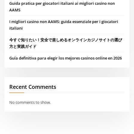
Guida pratica per giocatori italiani ai migliori casino non
AAMS
I migliori casino non AAMS: guida essenziale per i giocatori
italiani
今すぐ知りたい！安全で楽しめるオンラインカジノサイトの選び
方と実践ガイド
Guía definitiva para elegir los mejores casinos online en 2026
Recent Comments
No comments to show.