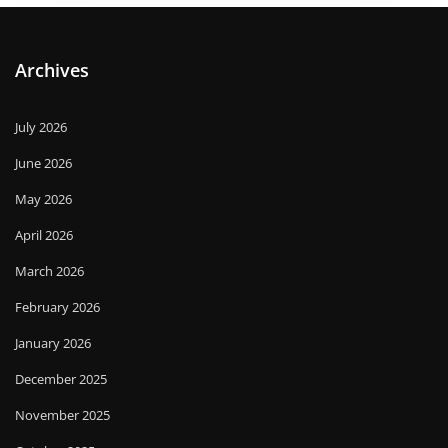
Archives
July 2026
June 2026
May 2026
April 2026
March 2026
February 2026
January 2026
December 2025
November 2025