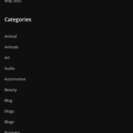
May 2002
Categories
Animal
Animals
Art
Audio
Automotive
Beauty
Blog
blogs
Blogv
Business