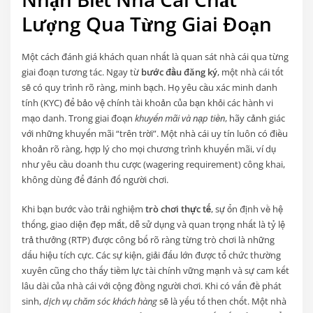
Lượng Qua Từng Giai Đoạn
Một cách đánh giá khách quan nhất là quan sát nhà cái qua từng
giai đoạn tương tác. Ngay từ
bước đầu đăng ký
, một nhà cái tốt
sẽ có quy trình rõ ràng, minh bạch. Họ yêu cầu xác minh danh
tính (KYC) để bảo vệ chính tài khoản của bạn khỏi các hành vi
mạo danh. Trong giai đoạn
khuyến mãi và nạp tiền
, hãy cảnh giác
với những khuyến mãi “trên trời”. Một nhà cái uy tín luôn có điều
khoản rõ ràng, hợp lý cho mọi chương trình khuyến mãi, ví dụ
như yêu cầu doanh thu cược (wagering requirement) công khai,
không dùng để đánh đố người chơi.
Khi bạn bước vào trải nghiệm
trò chơi thực tế
, sự ổn định về hệ
thống, giao diện đẹp mắt, dễ sử dụng và quan trọng nhất là tỷ lệ
trả thưởng (RTP) được công bố rõ ràng từng trò chơi là những
dấu hiệu tích cực. Các sự kiện, giải đấu lớn được tổ chức thường
xuyên cũng cho thấy tiềm lực tài chính vững mạnh và sự cam kết
lâu dài của nhà cái với cộng đồng người chơi. Khi có vấn đề phát
sinh,
dịch vụ chăm sóc khách hàng
sẽ là yếu tố then chốt. Một nhà