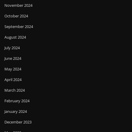
November 2024
October 2024
September 2024
August 2024
July 2024
June 2024
May 2024
April 2024
March 2024
February 2024
January 2024
December 2023