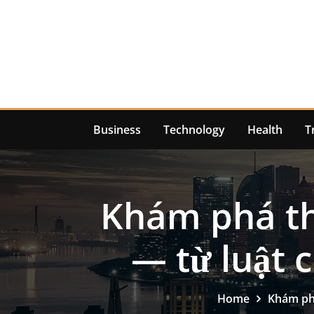
Skip
to
content
Business
Technology
Health
T
Khám phá thế
— từ luật 
Home
Khám phá