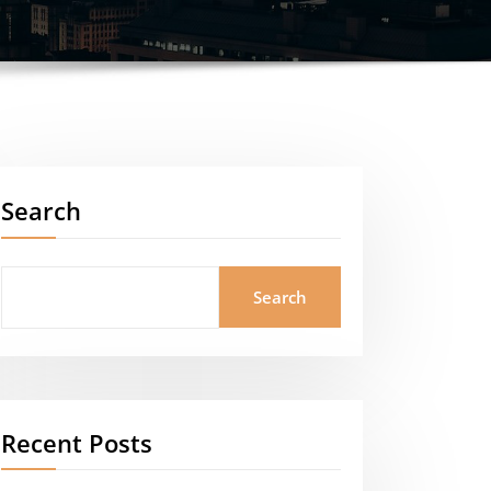
Search
Search
Recent Posts