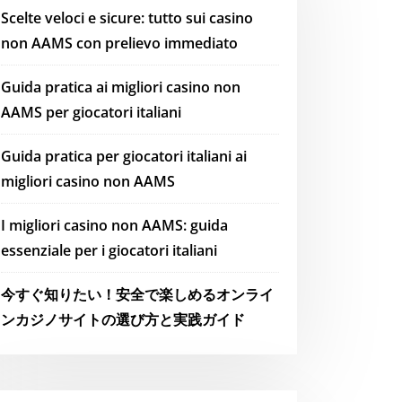
Scelte veloci e sicure: tutto sui casino
non AAMS con prelievo immediato
Guida pratica ai migliori casino non
AAMS per giocatori italiani
Guida pratica per giocatori italiani ai
migliori casino non AAMS
I migliori casino non AAMS: guida
essenziale per i giocatori italiani
今すぐ知りたい！安全で楽しめるオンライ
ンカジノサイトの選び方と実践ガイド