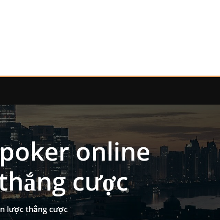
 poker online
 thắng cược
ến lược thắng cược