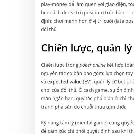
play-money để làm quen với giao diện, tốc 
học cách đọc vị trí (position) trên bàn —
định: chơi mạnh hơn ở vị trí cuối (late po
đối thủ.
Chiến lược, quản lý
Chiến lược trong
poker online
kết hợp toán
nguyên tắc cơ bản bao gồm: lựa chọn tay b
và
expected value
(EV), quản lý cỡ bet ph
chơi của đối thủ. Ở cash game, sự ổn địn
mắn ngắn hạn; quy tắc phổ biến là chỉ ch
tránh phá sản do chuỗi thua tạm thời.
Kỹ năng tâm lý (mental game) cũng quyết
để cảm xúc chi phối quyết định sau khi t