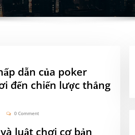
hấp dẫn của poker
ơi đến chiến lược thắng
0 Comment
 và luật chơi cơ bản