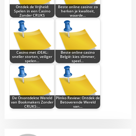
Ontdek de Vrijheid:
Beste online casino: zo
Spelen in een Casino
herken je kwaliteit,
Zonder CRUKS
waarde…
Casino met iDEAL:
Beste online casino
sneller storten, veiliger
België: kies slimmer,
spelen…
speel…
De Onontdekte Wereld
Plinko Review: Ontdek de
van Bookmakers Zonder
Betoverende Wereld
CRUKS:…
van…