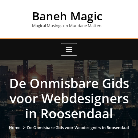
Skip
to
Baneh Magic
content
Magical Musings on Mundane Matters
De Onmisbare Gids
voor Webdesigners
in Roosendaal
Home
De Onmisbare Gids voor Webdesigners in Roosendaal