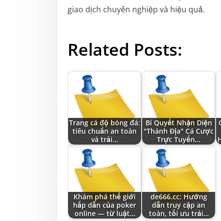
giao dịch chuyên nghiệp và hiệu quả.
Related Posts:
Trang cá độ bóng đá:
Bí Quyết Nhận Diện
tiêu chuẩn an toàn
"Thánh Địa" Cá Cược
và trải…
Trực Tuyến…
Khám phá thế giới
de666.cc: Hướng
hấp dẫn của poker
dẫn truy cập an
online — từ luật…
toàn, tối ưu trải…