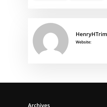
HenryHTri
Website:
Archives