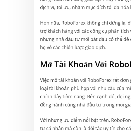
dịch vụ tối ưu, nhằm mục đích tối đa hóa l
Hơn nữa, RoboForex không chỉ dừng lại 
trợ khách hàng với các công cụ phân tích 
những nhà đầu tư mới bắt đầu có thể dễ d
họ về các chiến lược giao dịch.
Mở Tài Khoản Với Robo
Việc mở tài khoản với RoboForex rất đơn
loại tài khoản phù hợp với nhu cầu của mì
chính đầy tiềm năng. Bên cạnh đó, đội n
đồng hành cùng nhà đầu tư trong mọi giai
Với những ưu điểm nổi bật trên, RoboFore
tư cá nhân mà còn là đối tác uy tín cho c