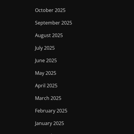
October 2025
September 2025
August 2025
July 2025
June 2025
May 2025
April 2025
March 2025
February 2025
January 2025