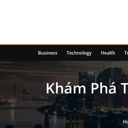
Skip
to
content
Business
Technology
Health
T
Khám Phá Th
H