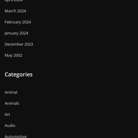
March 2024
February 2024
January 2024
December 2023
May 2002
Categories
Animal
Animals
Art
Audio
Automotive