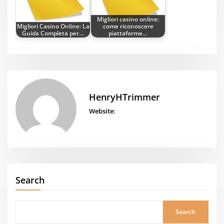
Migliori casino online:
Migliori Casino Online: La
come riconoscere
Guida Completa per…
piattaforme…
HenryHTrimmer
Website:
Search
Search