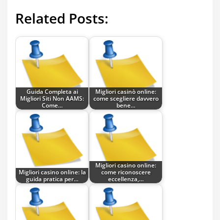
Related Posts:
Guida Completa ai
Migliori casinò online:
Migliori Siti Non AAMS:
come scegliere davvero
Come…
bene…
Migliori casino online:
Migliori casino online: la
come riconoscere
guida pratica per…
eccellenza,…