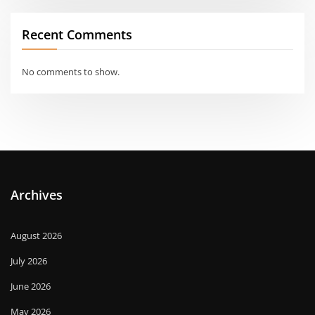
Recent Comments
No comments to show.
Archives
August 2026
July 2026
June 2026
May 2026