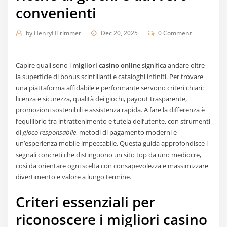
convenienti
by
HenryHTrimmer
Dec 20, 2025
0 Comment
Capire quali sono i
migliori casino online
significa andare oltre
la superficie di bonus scintillanti e cataloghi infiniti. Per trovare
una piattaforma affidabile e performante servono criteri chiari:
licenza e sicurezza, qualità dei giochi, payout trasparente,
promozioni sostenibili e assistenza rapida. A fare la differenza è
l’equilibrio tra intrattenimento e tutela dell’utente, con strumenti
di
gioco responsabile
, metodi di pagamento moderni e
un’esperienza mobile impeccabile. Questa guida approfondisce i
segnali concreti che distinguono un sito top da uno mediocre,
così da orientare ogni scelta con consapevolezza e massimizzare
divertimento e valore a lungo termine.
Criteri essenziali per
riconoscere i migliori casino