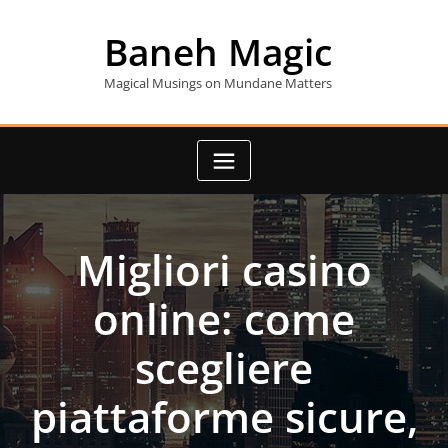
Skip
to
Baneh Magic
content
Magical Musings on Mundane Matters
Migliori casino
online: come
scegliere
piattaforme sicure,