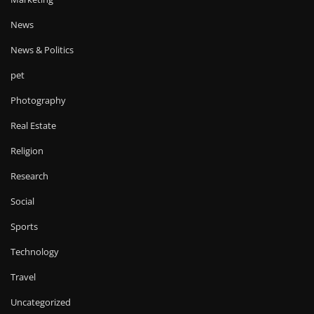
News
News & Politics
pet
Photography
Real Estate
Religion
Research
Social
Sports
Technology
Travel
Uncategorized