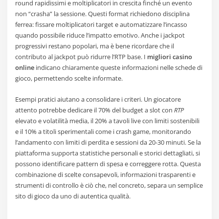
round rapidissimi e moltiplicatori in crescita finché un evento
non “crasha” la sessione. Questi format richiedono disciplina
ferrea: fissare moltiplicatori target e automatizzare l’incasso
quando possibile riduce l’impatto emotivo. Anche i jackpot
progressivi restano popolari, ma è bene ricordare che il
contributo al jackpot può ridurre l’RTP base. I
migliori casino
online
indicano chiaramente queste informazioni nelle schede di
gioco, permettendo scelte informate.
Esempi pratici aiutano a consolidare i criteri. Un giocatore
attento potrebbe dedicare il 70% del budget a slot con
RTP
elevato e volatilità media, il 20% a tavoli live con limiti sostenibili
e il 10% a titoli sperimentali come i crash game, monitorando
l’andamento con limiti di perdita e sessioni da 20-30 minuti. Se la
piattaforma supporta statistiche personali e storici dettagliati, si
possono identificare pattern di spesa e correggere rotta. Questa
combinazione di scelte consapevoli, informazioni trasparenti e
strumenti di controllo è ciò che, nel concreto, separa un semplice
sito di gioco da uno di autentica qualità.