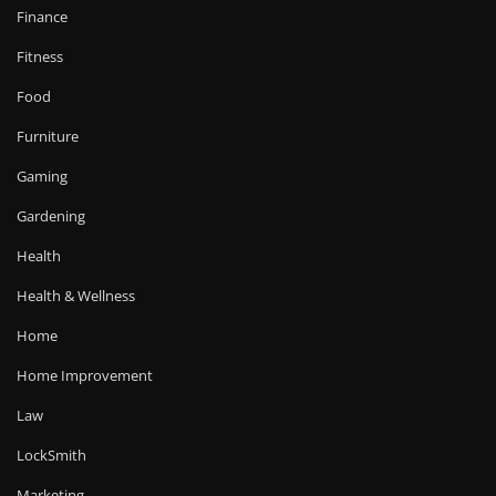
Finance
Fitness
Food
Furniture
Gaming
Gardening
Health
Health & Wellness
Home
Home Improvement
Law
LockSmith
Marketing