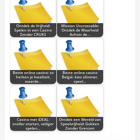
Ontdek de Vrijheid:
Mission Uncrossable:
Spelen in een Casino
Ontdek de Waarheid
Zonder CRUKS
Achter de…
Beste online casino: zo
Beste online casino
herken je kwaliteit,
België: kies slimmer,
waarde…
speel…
Casino met iDEAL:
Ontdek een Wereld van
sneller storten, veiliger
Speelvrijheid: Gokken
spelen…
Zonder Grenzen